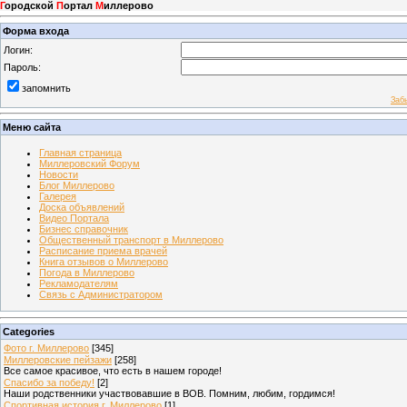
Г
ородской
П
ортал
М
иллерово
Форма входа
Логин:
Пароль:
запомнить
Заб
Меню сайта
Главная страница
Миллеровский Форум
Новости
Блог Миллерово
Галерея
Доска объявлений
Видео Портала
Бизнес справочник
Общественный транспорт в Миллерово
Расписание приема врачей
Книга отзывов о Миллерово
Погода в Миллерово
Рекламодателям
Связь с Администратором
Categories
Фото г. Миллерово
[345]
Миллеровские пейзажи
[258]
Все самое красивое, что есть в нашем городе!
Спасибо за победу!
[2]
Наши родственники участвовавшие в ВОВ. Помним, любим, гордимся!
Спортивная история г. Миллерово
[1]