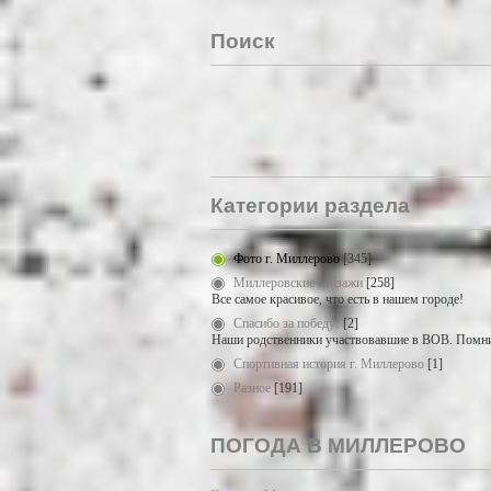
Поиск
Категории раздела
Фото г. Миллерово
[345]
Миллеровские пейзажи
[258]
Все самое красивое, что есть в нашем городе!
Спасибо за победу!
[2]
Наши родственники участвовавшие в ВОВ. Помни
Спортивная история г. Миллерово
[1]
Разное
[191]
ПОГОДА В МИЛЛЕРОВО