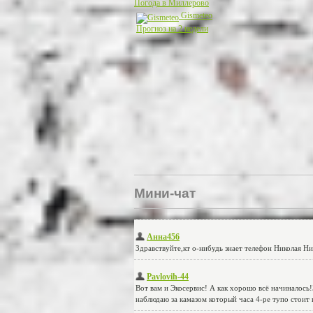
Погода в Миллерово
Gismeteo
Прогноз на 2 недели
Мини-чат