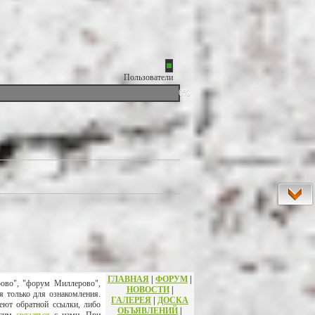
Пользователи
0%
ГЛАВНАЯ
|
ФОРУМ
|
рово", "форум Миллерово",
НОВОСТИ
|
я только для ознакомления.
ГАЛЕРЕЯ
|
ДОСКА
еют обратной ссылки, либо
ОБЪЯВЛЕНИЙ
|