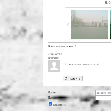
Доб
Всего комментариев
:
0
ComForm">
Войдите:
Отправить
Логин:
Пароль:
запомнить