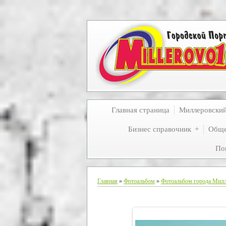
Главная страница
Миллеровски
Бизнес справочник
Обще
По
Главная
»
Фотоальбом
»
Фотоальбом города Мил