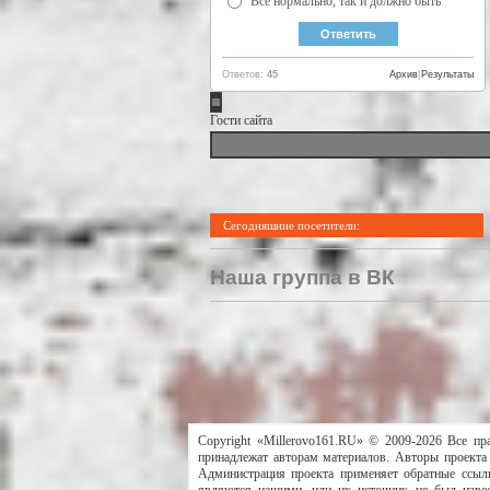
Все нормально, так и должно быть
Ответов:
45
Архив
|
Результаты
Гости сайта
Сегодняшние посетители:
Наша группа в ВК
Copyright «Millerovo161.RU» © 2009-2026 Все пр
принадлежат авторам материалов. Авторы проекта 
Администрация проекта применяет обратные ссылк