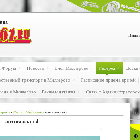
Привет
й Форум
Новости
Блог Миллерово
Галерея
Доска 
ственный транспорт в Миллерово
Расписание приема врачей
года в Миллерово
Рекламодателям
Связь с Администраторо
По
лерово
»
Фото г. Миллерово
» автовокзал 4
автовокзал 4