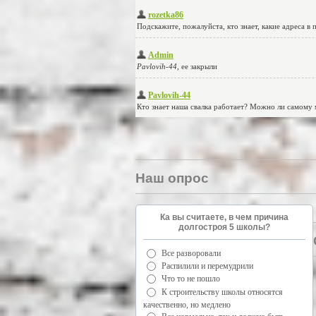
Наш опрос
Ка вы считаете, в чем причина
долгостроя 5 школы?
Все разворовали
Распилили и перемудрили
Что то не пошло
К строительству школы относятся
качественно, но медлено