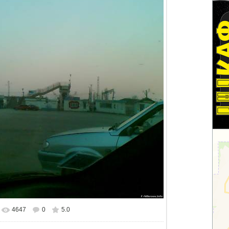
4647
0
5.0
альном размере
1280x1024
/ 204.6Kb