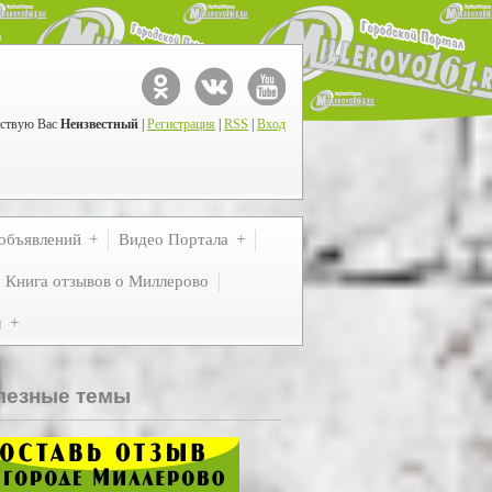
ствую Вас
Неизвестный
|
Регистрация
|
RSS
|
Вход
объявлений
Видео Портала
Книга отзывов о Миллерово
м
лезные темы