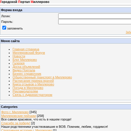
Г
ородской
П
ортал
М
иллерово
Форма входа
Логин:
Пароль:
запомнить
Заб
Меню сайта
Главная страница
Миллеровский Форум
Новости
Блог Миллерово
Галерея
Доска объявлений
Видео Портала
Бизнес справочник
Общественный транспорт в Миллерово
Расписание приема врачей
Книга отзывов о Миллерово
Погода в Миллерово
Рекламодателям
Связь с Администратором
Categories
Фото г. Миллерово
[345]
Миллеровские пейзажи
[258]
Все самое красивое, что есть в нашем городе!
Спасибо за победу!
[2]
Наши родственники участвовавшие в ВОВ. Помним, любим, гордимся!
Спортивная история г. Миллерово
[1]