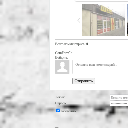
Всего комментариев
:
0
ComForm">
Войдите:
Отправить
Логин:
Пароль:
запомнить