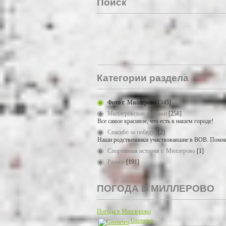
Поиск
Категории раздела
Фото г. Миллерово
[345]
Миллеровские пейзажи
[258]
Все самое красивое, что есть в нашем городе!
Спасибо за победу!
[2]
Наши родственники участвовавшие в ВОВ. Помни
Спортивная история г. Миллерово
[1]
Разное
[191]
ПОГОДА В МИЛЛЕРОВО
Погода в Миллерово
Gismeteo