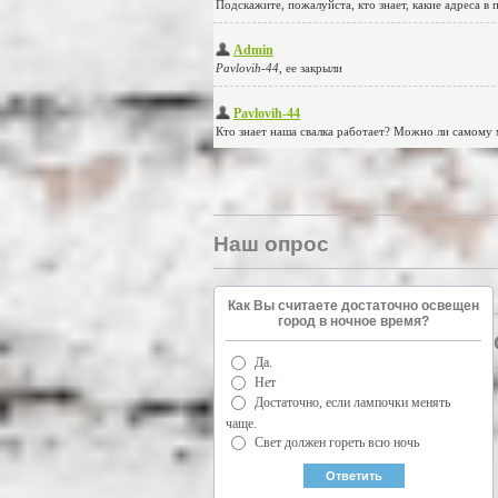
Наш опрос
Как Вы считаете достаточно освещен
город в ночное время?
Да.
Нет
Достаточно, если лампочки менять
чаще.
Свет должен гореть всю ночь