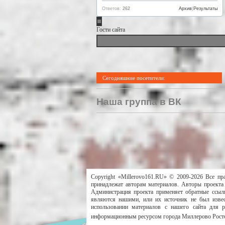
Ответов:
262
Архив
|
Результаты
Гости сайта
Сегодняшние посетители:
Наша группа в ВК
Copyright «Millerovo161.RU» © 2009-2026 Все пр
принадлежат авторам материалов. Авторы проекта 
Администрация проекта применяет обратные ссылк
являются нашими, или их источник не был извес
использовании материалов с нашего сайта для 
информационным ресурсом города Миллерово Росто