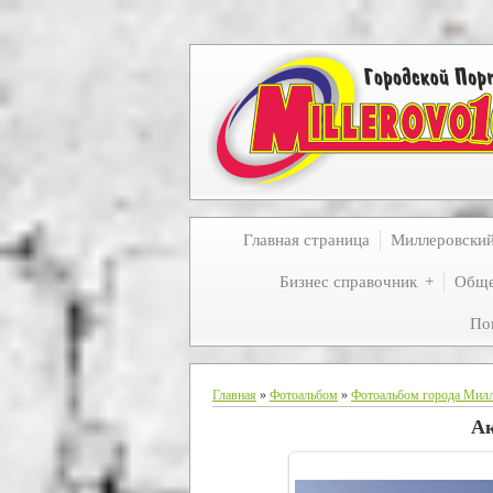
Главная страница
Миллеровски
Бизнес справочник
Обще
По
Главная
»
Фотоальбом
»
Фотоальбом города Мил
Ак