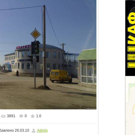
3891
0
1.0
альном размере
1500x1125
/ 97.5Kb
бавлено
26.03.10
Admin