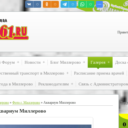
Привет
й Форум
Новости
Блог Миллерово
Галерея
Доска 
ственный транспорт в Миллерово
Расписание приема врачей
года в Миллерово
Рекламодателям
Связь с Администраторо
По
лерово
»
Фото г. Миллерово
» Аквариум Миллерово
вариум Миллерово