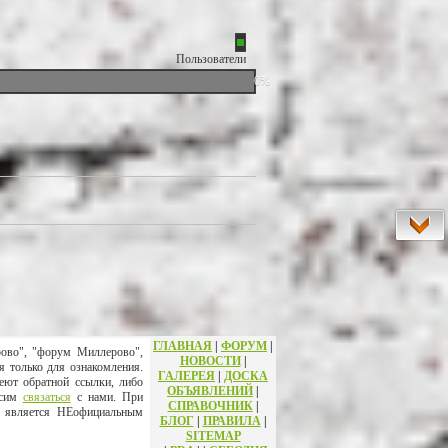
Пользователи
0%
ГЛАВНАЯ
|
ФОРУМ
|
рово", "форум Миллерово",
НОВОСТИ
|
я только для ознакомления.
ГАЛЕРЕЯ
|
ДОСКА
еют обратной ссылки, либо
ОБЪЯВЛЕНИЙ
|
осим
связаться
с нами. При
СПРАВОЧНИК
|
т является НЕофициальным
БЛОГ
|
ПРАВИЛА
|
SITEMAP