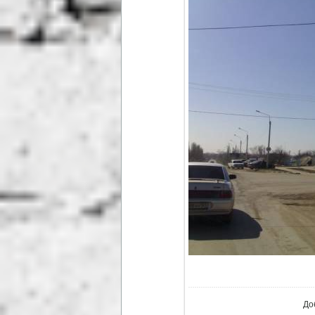
В ре
До