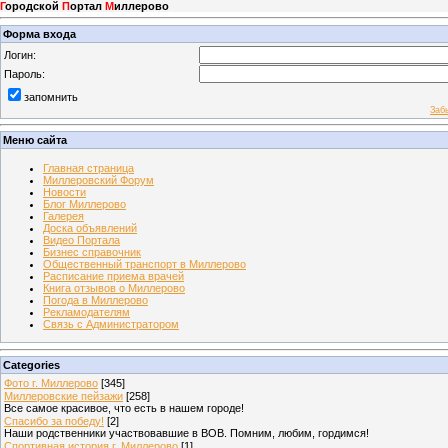
Г
ородской
П
ортал
М
иллерово
Форма входа
Логин:
Пароль:
запомнить
Заб
Меню сайта
Главная страница
Миллеровский Форум
Новости
Блог Миллерово
Галерея
Доска объявлений
Видео Портала
Бизнес справочник
Общественный транспорт в Миллерово
Расписание приема врачей
Книга отзывов о Миллерово
Погода в Миллерово
Рекламодателям
Связь с Администратором
Categories
Фото г. Миллерово
[345]
Миллеровские пейзажи
[258]
Все самое красивое, что есть в нашем городе!
Спасибо за победу!
[2]
Наши родственники участвовавшие в ВОВ. Помним, любим, гордимся!
Спортивная история г. Миллерово
[1]