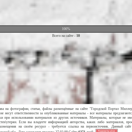
100%
Всего на сайте -
10
ава на фотографии, статьи, файлы размещённые на сайте "Городской Портал Милле
не несут ответственности за опубликованные материалы - все материалы предлагаютс
и при использовании материалов из других источников. Материалы, которые не им
тен\утерян. Если вы владеете информацией авторства, каких либо материалов, пр
размещения на своём ресурсе - требуется ссылка на первоисточник. Данный сай