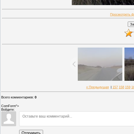
Просмотреть ф
« Предыдущая
|
157
158
159
1
Всего комментариев
:
0
ComForm">
Войдите:
Отправить