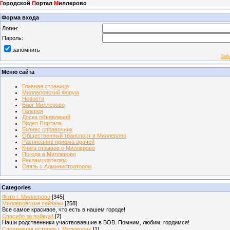
Г
ородской
П
ортал
М
иллерово
Форма входа
Логин:
Пароль:
запомнить
Заб
Меню сайта
Главная страница
Миллеровский Форум
Новости
Блог Миллерово
Галерея
Доска объявлений
Видео Портала
Бизнес справочник
Общественный транспорт в Миллерово
Расписание приема врачей
Книга отзывов о Миллерово
Погода в Миллерово
Рекламодателям
Связь с Администратором
Categories
Фото г. Миллерово
[345]
Миллеровские пейзажи
[258]
Все самое красивое, что есть в нашем городе!
Спасибо за победу!
[2]
Наши родственники участвовавшие в ВОВ. Помним, любим, гордимся!
Спортивная история г. Миллерово
[1]