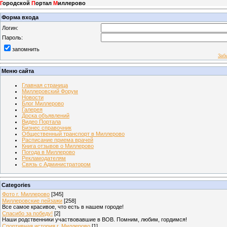
Г
ородской
П
ортал
М
иллерово
Форма входа
Логин:
Пароль:
запомнить
Заб
Меню сайта
Главная страница
Миллеровский Форум
Новости
Блог Миллерово
Галерея
Доска объявлений
Видео Портала
Бизнес справочник
Общественный транспорт в Миллерово
Расписание приема врачей
Книга отзывов о Миллерово
Погода в Миллерово
Рекламодателям
Связь с Администратором
Categories
Фото г. Миллерово
[345]
Миллеровские пейзажи
[258]
Все самое красивое, что есть в нашем городе!
Спасибо за победу!
[2]
Наши родственники участвовавшие в ВОВ. Помним, любим, гордимся!
Спортивная история г. Миллерово
[1]