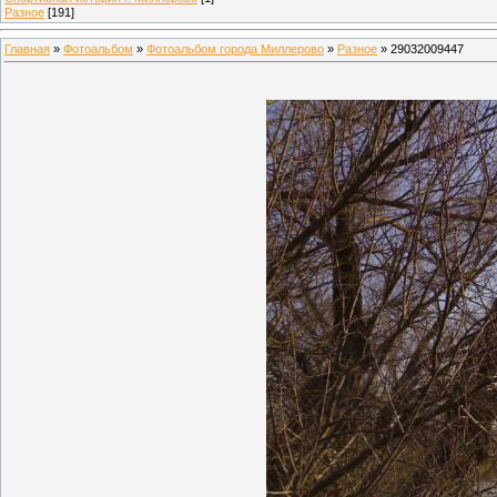
Разное
[191]
Главная
»
Фотоальбом
»
Фотоальбом города Миллерово
»
Разное
» 29032009447