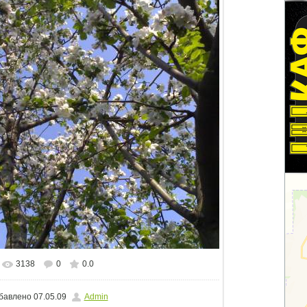
3138
0
0.0
альном размере
1600x1200
/ 591.9Kb
бавлено
07.05.09
Admin