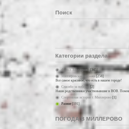
Поиск
Категории раздела
Фото г. Миллерово
[345]
Миллеровские пейзажи
[258]
Все самое красивое, что есть в нашем городе!
Спасибо за победу!
[2]
Наши родственники участвовавшие в ВОВ. Помни
Спортивная история г. Миллерово
[1]
Разное
[191]
ПОГОДА В МИЛЛЕРОВО