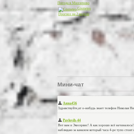
Погода в Миллерово
Gismeteo
Прогноз на 2 недели
Мини-чат