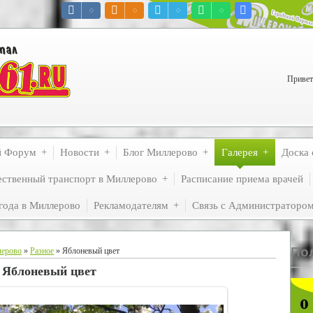
Привет
й Форум
Новости
Блог Миллерово
Галерея
Доска 
ственный транспорт в Миллерово
Расписание приема врачей
года в Миллерово
Рекламодателям
Связь с Администраторо
По
лерово
»
Разное
» Яблоневый цвет
Яблоневый цвет