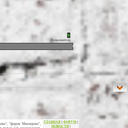
Пользователи
0%
ГЛАВНАЯ
|
ФОРУМ
|
рово", "форум Миллерово",
НОВОСТИ
|
я только для ознакомления.