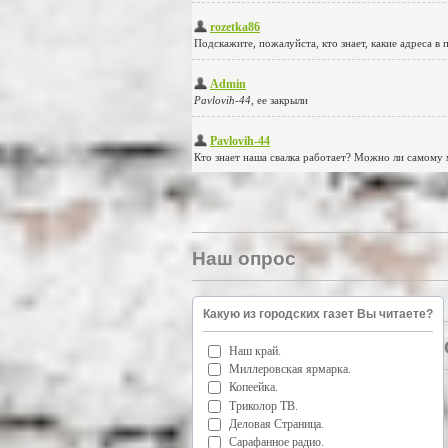
Наш опрос
Какую из городских газет Вы читаете?
Наш край.
Миллеровская ярмарка.
Копеейка.
Триколор ТВ.
Деловая Страница.
Сарафанное радио.