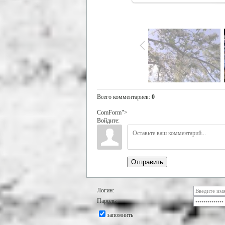
Всего комментариев
:
0
ComForm">
Войдите:
Отправить
Логин:
Пароль:
запомнить