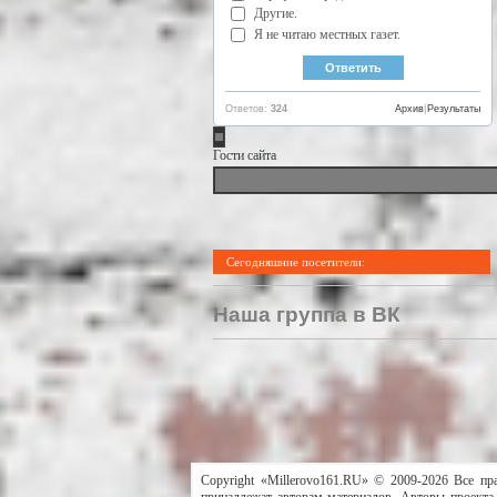
Другие.
Я не читаю местных газет.
Ответов:
324
Архив
|
Результаты
Гости сайта
Сегодняшние посетители:
Наша группа в ВК
Copyright «Millerovo161.RU» © 2009-2026 Все пр
принадлежат авторам материалов. Авторы проекта 