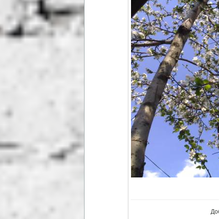
В ре
До