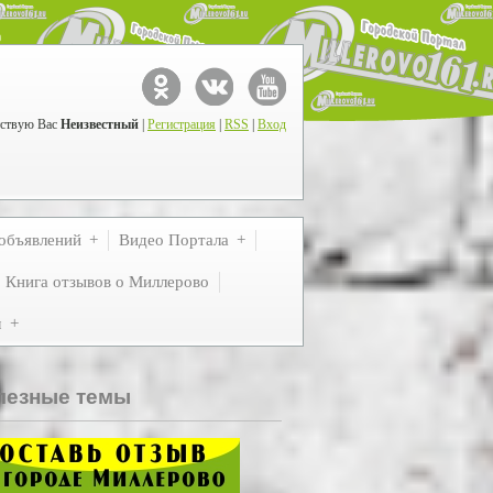
ствую Вас
Неизвестный
|
Регистрация
|
RSS
|
Вход
объявлений
Видео Портала
Книга отзывов о Миллерово
м
лезные темы