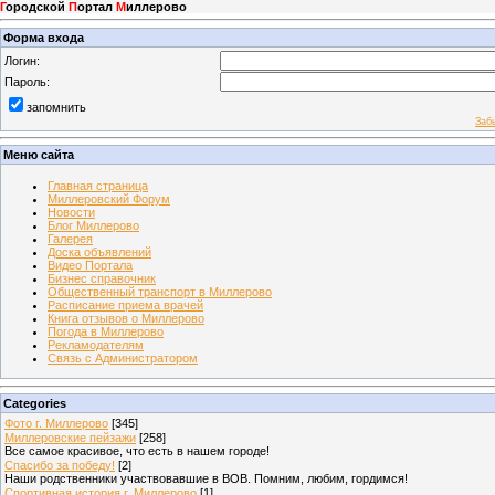
Г
ородской
П
ортал
М
иллерово
Форма входа
Логин:
Пароль:
запомнить
Заб
Меню сайта
Главная страница
Миллеровский Форум
Новости
Блог Миллерово
Галерея
Доска объявлений
Видео Портала
Бизнес справочник
Общественный транспорт в Миллерово
Расписание приема врачей
Книга отзывов о Миллерово
Погода в Миллерово
Рекламодателям
Связь с Администратором
Categories
Фото г. Миллерово
[345]
Миллеровские пейзажи
[258]
Все самое красивое, что есть в нашем городе!
Спасибо за победу!
[2]
Наши родственники участвовавшие в ВОВ. Помним, любим, гордимся!
Спортивная история г. Миллерово
[1]