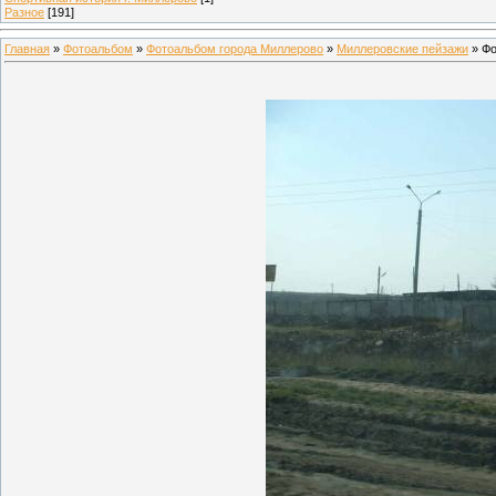
Разное
[191]
Главная
»
Фотоальбом
»
Фотоальбом города Миллерово
»
Миллеровские пейзажи
» Фо