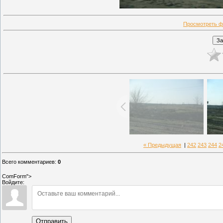
Просмотреть ф
« Предыдущая
|
242
243
244
2
Всего комментариев
:
0
ComForm">
Войдите:
Отправить