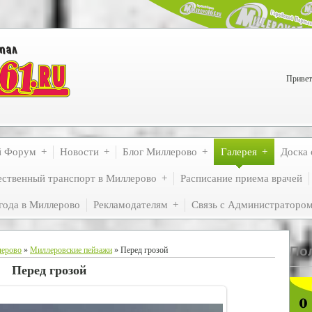
Привет
й Форум
Новости
Блог Миллерово
Галерея
Доска 
ственный транспорт в Миллерово
Расписание приема врачей
года в Миллерово
Рекламодателям
Связь с Администраторо
По
лерово
»
Миллеровские пейзажи
» Перед грозой
Перед грозой