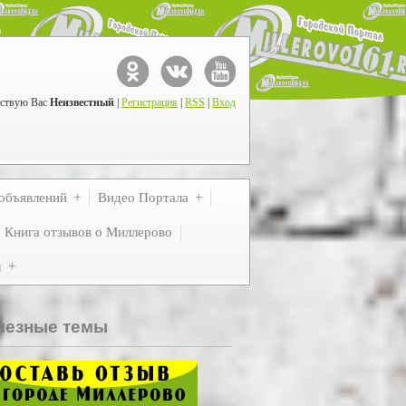
ствую Вас
Неизвестный
|
Регистрация
|
RSS
|
Вход
объявлений
Видео Портала
Книга отзывов о Миллерово
м
лезные темы