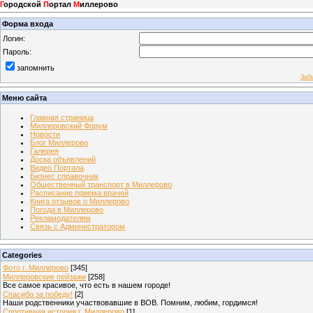
Г
ородской
П
ортал
М
иллерово
Форма входа
Логин:
Пароль:
запомнить
Заб
Меню сайта
Главная страница
Миллеровский Форум
Новости
Блог Миллерово
Галерея
Доска объявлений
Видео Портала
Бизнес справочник
Общественный транспорт в Миллерово
Расписание приема врачей
Книга отзывов о Миллерово
Погода в Миллерово
Рекламодателям
Связь с Администратором
Categories
Фото г. Миллерово
[345]
Миллеровские пейзажи
[258]
Все самое красивое, что есть в нашем городе!
Спасибо за победу!
[2]
Наши родственники участвовавшие в ВОВ. Помним, любим, гордимся!
Спортивная история г. Миллерово
[1]