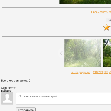
Просмотреть ф
« Предыдущая
|
218
219
220
2
Всего комментариев
:
0
ComForm">
Войдите:
Отправить