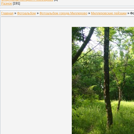
Разное
[191]
Главная
»
Фотоальбом
»
Фотоальбом города Миллерово
»
Миллеровские пейзажи
» Фо