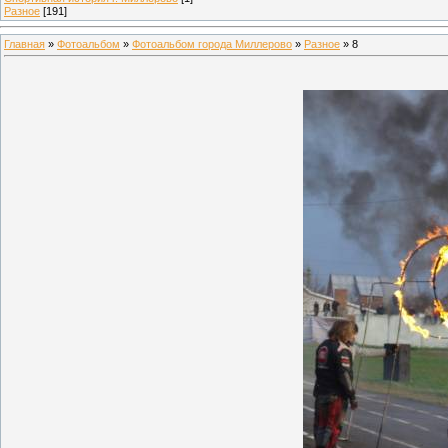
Разное
[191]
Главная
»
Фотоальбом
»
Фотоальбом города Миллерово
»
Разное
» 8