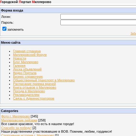
Г
ородской
П
ортал
М
иллерово
Форма входа
Логин:
Пароль:
запомнить
Заб
Меню сайта
Главная страница
Миллеровский Форум
Новости
Блог Миллерово
Галерея
Доска объявлений
Видео Портала
Бизнес справочник
Общественный транспорт в Миллерово
Расписание приема врачей
Книга отзывов о Миллерово
Погода в Миллерово
Рекламодателям
Связь с Администратором
Categories
Фото г. Миллерово
[345]
Миллеровские пейзажи
[258]
Все самое красивое, что есть в нашем городе!
Спасибо за победу!
[2]
Наши родственники участвовавшие в ВОВ. Помним, любим, гордимся!
Спортивная история г. Миллерово
[1]