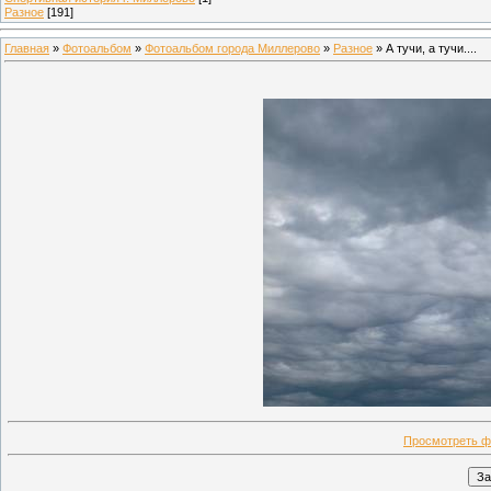
Разное
[191]
Главная
»
Фотоальбом
»
Фотоальбом города Миллерово
»
Разное
» А тучи, а тучи....
Просмотреть ф