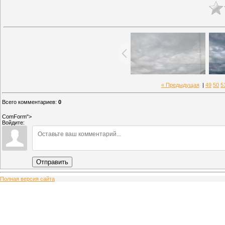
« Предыдущая
|
49
50
5
Всего комментариев
:
0
ComForm">
Войдите:
Отправить
Полная версия сайта