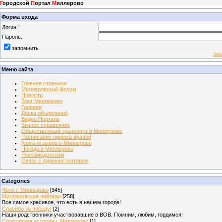
Г
ородской
П
ортал
М
иллерово
Форма входа
Логин:
Пароль:
запомнить
Заб
Меню сайта
Главная страница
Миллеровский Форум
Новости
Блог Миллерово
Галерея
Доска объявлений
Видео Портала
Бизнес справочник
Общественный транспорт в Миллерово
Расписание приема врачей
Книга отзывов о Миллерово
Погода в Миллерово
Рекламодателям
Связь с Администратором
Categories
Фото г. Миллерово
[345]
Миллеровские пейзажи
[258]
Все самое красивое, что есть в нашем городе!
Спасибо за победу!
[2]
Наши родственники участвовавшие в ВОВ. Помним, любим, гордимся!
Спортивная история г. Миллерово
[1]