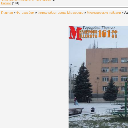
Разное
[191]
Главная
»
Фотоальбом
»
Фотоальбом города Миллерово
»
Миллеровские пейзажи
» Ад