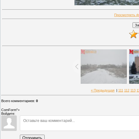
Просмотреть ф
« Предыдущая
|
111
112
113
1
Всего комментариев
:
0
ComForm">
Войдите:
Отправить