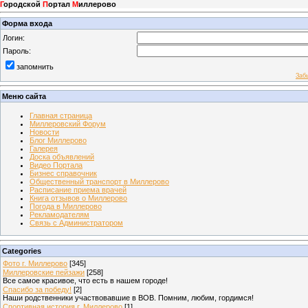
Г
ородской
П
ортал
М
иллерово
Форма входа
Логин:
Пароль:
запомнить
Заб
Меню сайта
Главная страница
Миллеровский Форум
Новости
Блог Миллерово
Галерея
Доска объявлений
Видео Портала
Бизнес справочник
Общественный транспорт в Миллерово
Расписание приема врачей
Книга отзывов о Миллерово
Погода в Миллерово
Рекламодателям
Связь с Администратором
Categories
Фото г. Миллерово
[345]
Миллеровские пейзажи
[258]
Все самое красивое, что есть в нашем городе!
Спасибо за победу!
[2]
Наши родственники участвовавшие в ВОВ. Помним, любим, гордимся!
Спортивная история г. Миллерово
[1]