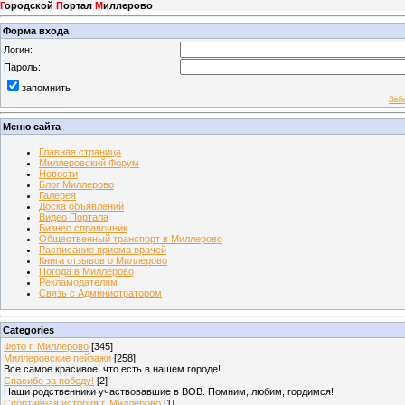
Г
ородской
П
ортал
М
иллерово
Форма входа
Логин:
Пароль:
запомнить
Заб
Меню сайта
Главная страница
Миллеровский Форум
Новости
Блог Миллерово
Галерея
Доска объявлений
Видео Портала
Бизнес справочник
Общественный транспорт в Миллерово
Расписание приема врачей
Книга отзывов о Миллерово
Погода в Миллерово
Рекламодателям
Связь с Администратором
Categories
Фото г. Миллерово
[345]
Миллеровские пейзажи
[258]
Все самое красивое, что есть в нашем городе!
Спасибо за победу!
[2]
Наши родственники участвовавшие в ВОВ. Помним, любим, гордимся!
Спортивная история г. Миллерово
[1]