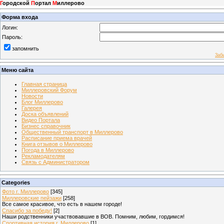
Г
ородской
П
ортал
М
иллерово
Форма входа
Логин:
Пароль:
запомнить
Заб
Меню сайта
Главная страница
Миллеровский Форум
Новости
Блог Миллерово
Галерея
Доска объявлений
Видео Портала
Бизнес справочник
Общественный транспорт в Миллерово
Расписание приема врачей
Книга отзывов о Миллерово
Погода в Миллерово
Рекламодателям
Связь с Администратором
Categories
Фото г. Миллерово
[345]
Миллеровские пейзажи
[258]
Все самое красивое, что есть в нашем городе!
Спасибо за победу!
[2]
Наши родственники участвовавшие в ВОВ. Помним, любим, гордимся!
Спортивная история г. Миллерово
[1]