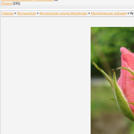
Разное
[191]
Главная
»
Фотоальбом
»
Фотоальбом города Миллерово
»
Миллеровские пейзажи
» бу