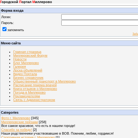
Г
ородской
П
ортал
М
иллерово
Форма входа
Логин:
Пароль:
запомнить
Заб
Меню сайта
Главная страница
Миллеровский Форум
Новости
Блог Миллерово
Галерея
Доска объявлений
Видео Портала
Бизнес справочник
Общественный транспорт в Миллерово
Расписание приема врачей
Книга отзывов о Миллерово
Погода в Миллерово
Рекламодателям
Связь с Администратором
Categories
Фото г. Миллерово
[345]
Миллеровские пейзажи
[258]
Все самое красивое, что есть в нашем городе!
Спасибо за победу!
[2]
Наши родственники участвовавшие в ВОВ. Помним, любим, гордимся!
Спортивная история г. Миллерово
[1]