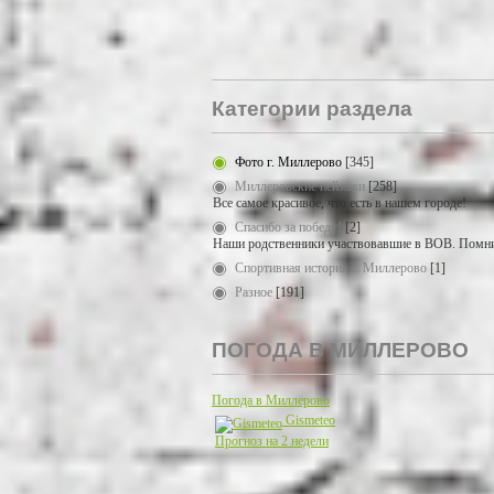
Категории раздела
Фото г. Миллерово
[345]
Миллеровские пейзажи
[258]
Все самое красивое, что есть в нашем городе!
Спасибо за победу!
[2]
Наши родственники участвовавшие в ВОВ. Помни
Спортивная история г. Миллерово
[1]
Разное
[191]
ПОГОДА В МИЛЛЕРОВО
Погода в Миллерово
Gismeteo
Прогноз на 2 недели