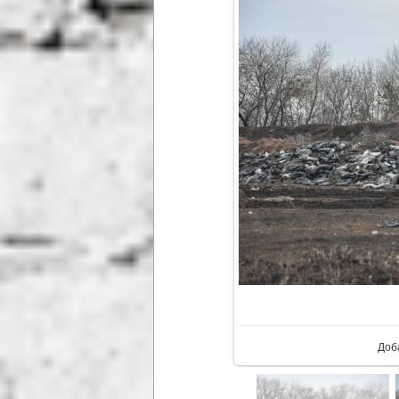
В ре
Доб