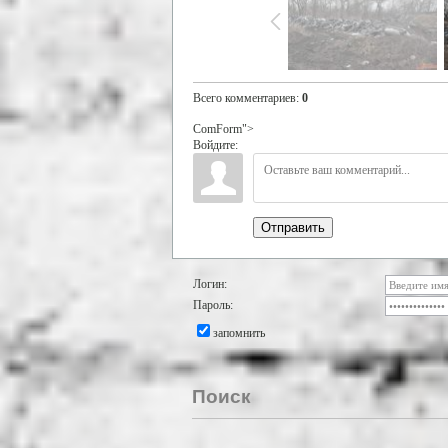
Всего комментариев
:
0
ComForm">
Войдите:
Отправить
Логин:
Пароль:
запомнить
Поиск