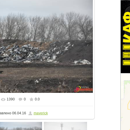
1390
0
0.0
альном размере
1500x996
/ 1153.1Kb
авлено
06.04.16
maverick