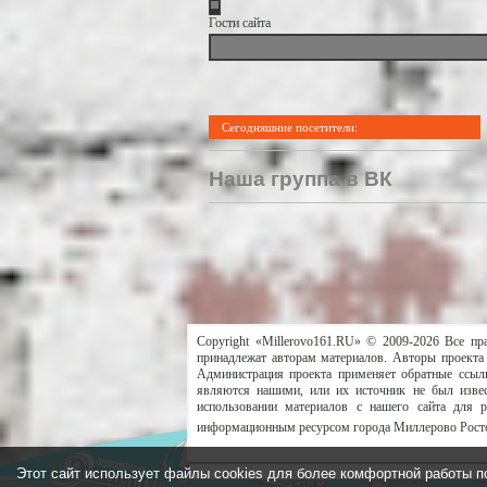
Гости сайта
Сегодняшние посетители:
Наша группа в ВК
Copyright «Millerovo161.RU» © 2009-2026 Все пр
принадлежат авторам материалов. Авторы проекта 
Администрация проекта применяет обратные ссылк
являются нашими, или их источник не был извес
использовании материалов с нашего сайта для 
информационным ресурсом города Миллерово Росто
Этот сайт использует файлы cookies для более комфортной работы п