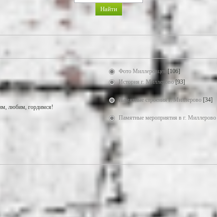
Фото Миллеровцев
[106]
История г. Миллерово
[93]
Памятные строения г. Миллерово
[34]
м, любим, гордимся!
Памятные мероприятия в г. Миллерово