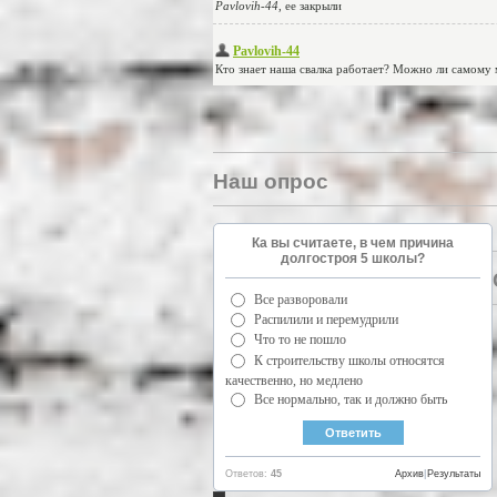
Наш опрос
Ка вы считаете, в чем причина
долгостроя 5 школы?
Все разворовали
Распилили и перемудрили
Что то не пошло
К строительству школы относятся
качественно, но медлено
Все нормально, так и должно быть
Ответов:
45
Архив
|
Результаты