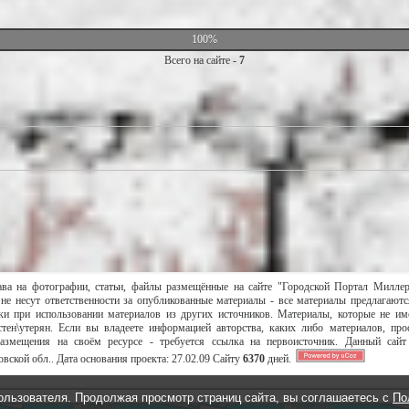
100%
Всего на сайте -
7
ава на фотографии, статьи, файлы размещённые на сайте "Городской Портал Милле
не несут ответственности за опубликованные материалы - все материалы предлагаютс
и при использовании материалов из других источников. Материалы, которые не им
тен\утерян. Если вы владеете информацией авторства, каких либо материалов, пр
размещения на своём ресурсе - требуется ссылка на первоисточник. Данный сай
вской обл..
Дата основания проекта:
27.02.09
Сайту
6370
дней.
ользователя. Продолжая просмотр страниц сайта, вы соглашаетесь с
По