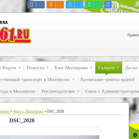
Привет
й Форум
Новости
Блог Миллерово
Галерея
Доска 
ственный транспорт в Миллерово
Расписание приема врачей
года в Миллерово
Рекламодателям
Связь с Администраторо
По
лерово
»
Фото г. Миллерово
» DSC_2028
DSC_2028