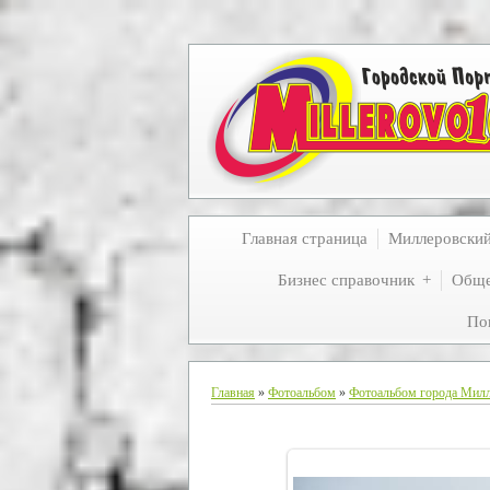
Главная страница
Миллеровски
Бизнес справочник
Обще
По
Главная
»
Фотоальбом
»
Фотоальбом города Мил