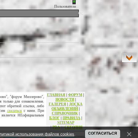
Пользователи
0%
ГЛАВНАЯ
|
ФОРУМ
|
рово", "форум Миллерово",
НОВОСТИ
|
я только для ознакомления.
ГАЛЕРЕЯ
|
ДОСКА
еют обратной ссылки, либо
ОБЪЯВЛЕНИЙ
|
осим
связаться
с нами. При
СПРАВОЧНИК
|
т является НЕофициальным
БЛОГ
|
ПРАВИЛА
|
SITEMAP
|
PDA
|
|
СЕГОДНЯ
СОГЛАСИТЬСЯ
литикой использования файлов cookies
.