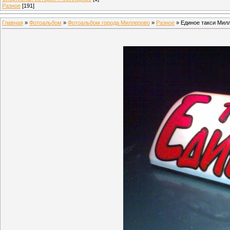
Разное
[191]
Главная
»
Фотоальбом
»
Фотоальбом города Миллерово
»
Разное
» Единое такси Мил