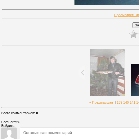
Просмотреть ф
« Предыдущая
|
139
140
141
1
Всего комментариев
:
0
ComForm">
Войдите: