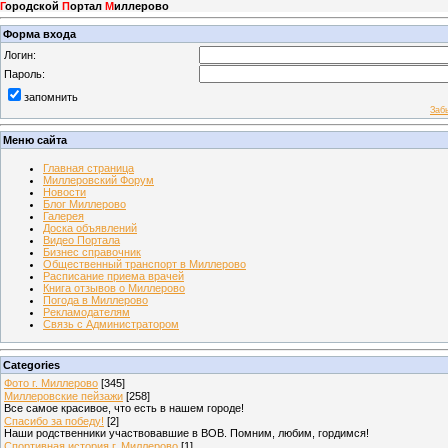
Г
ородской
П
ортал
М
иллерово
Форма входа
Логин:
Пароль:
запомнить
Заб
Меню сайта
Главная страница
Миллеровский Форум
Новости
Блог Миллерово
Галерея
Доска объявлений
Видео Портала
Бизнес справочник
Общественный транспорт в Миллерово
Расписание приема врачей
Книга отзывов о Миллерово
Погода в Миллерово
Рекламодателям
Связь с Администратором
Categories
Фото г. Миллерово
[345]
Миллеровские пейзажи
[258]
Все самое красивое, что есть в нашем городе!
Спасибо за победу!
[2]
Наши родственники участвовавшие в ВОВ. Помним, любим, гордимся!
Спортивная история г. Миллерово
[1]