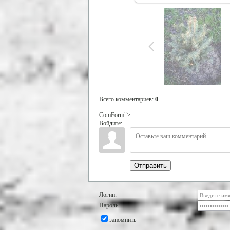
Всего комментариев
:
0
ComForm">
Войдите:
Отправить
Логин:
Пароль:
запомнить