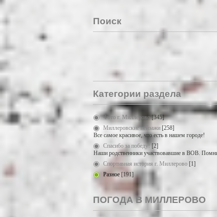
Поиск
Категории раздела
Фото г. Миллерово
[345]
Миллеровские пейзажи
[258]
Все самое красивое, что есть в нашем городе!
Спасибо за победу!
[2]
Наши родственники участвовавшие в ВОВ. Помни
Спортивная история г. Миллерово
[1]
Разное
[191]
ПОГОДА В МИЛЛЕРОВО