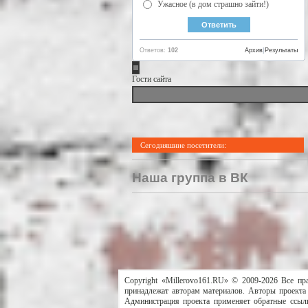
Ужасное (в дом страшно зайти!)
Ответов:
102
Архив
|
Результаты
Гости сайта
Сегодняшние посетители:
Наша группа в ВК
Copyright «Millerovo161.RU» © 2009-2026 Все пр
принадлежат авторам материалов. Авторы проекта 
Администрация проекта применяет обратные ссылк