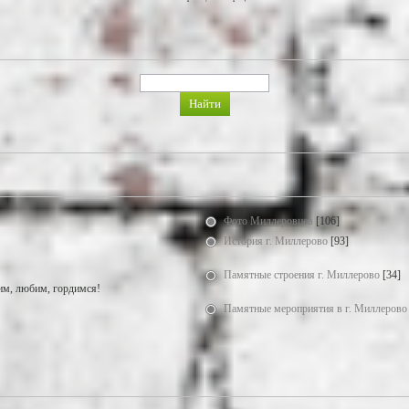
Фото Миллеровцев
[106]
История г. Миллерово
[93]
Памятные строения г. Миллерово
[34]
м, любим, гордимся!
Памятные мероприятия в г. Миллерово