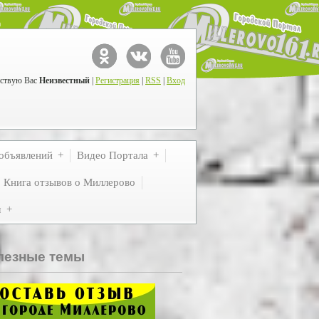
ствую Вас
Неизвестный
|
Регистрация
|
RSS
|
Вход
объявлений
Видео Портала
Книга отзывов о Миллерово
м
лезные темы