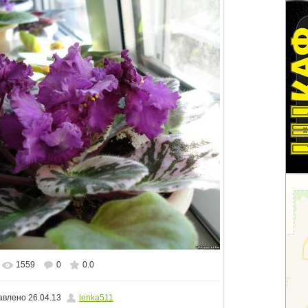
1559
0
0.0
альном размере
1500x1125
/ 501.5Kb
авлено
26.04.13
lenka511