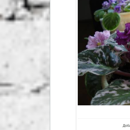
В ре
Доб