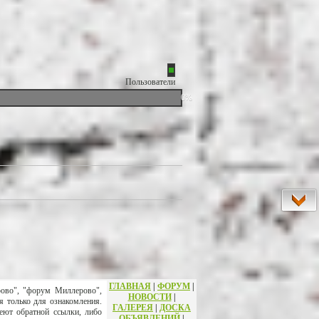
Пользователи
0%
ГЛАВНАЯ
|
ФОРУМ
|
рово", "форум Миллерово",
НОВОСТИ
|
я только для ознакомления.
ГАЛЕРЕЯ
|
ДОСКА
еют обратной ссылки, либо
ОБЪЯВЛЕНИЙ
|