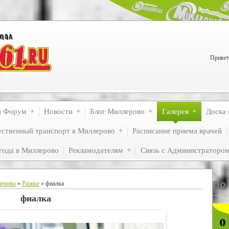
Привет
й Форум
Новости
Блог Миллерово
Галерея
Доска 
ственный транспорт в Миллерово
Расписание приема врачей
года в Миллерово
Рекламодателям
Связь с Администраторо
По
лерово
»
Разное
» фиалка
фиалка