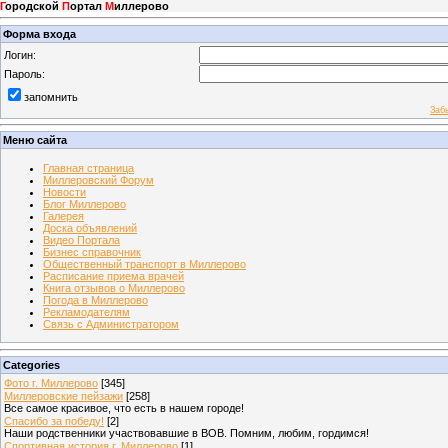
Г
ородской
П
ортал
М
иллерово
Форма входа
Логин:
Пароль:
запомнить
Заб
Меню сайта
Главная страница
Миллеровский Форум
Новости
Блог Миллерово
Галерея
Доска объявлений
Видео Портала
Бизнес справочник
Общественный транспорт в Миллерово
Расписание приема врачей
Книга отзывов о Миллерово
Погода в Миллерово
Рекламодателям
Связь с Администратором
Categories
Фото г. Миллерово
[345]
Миллеровские пейзажи
[258]
Все самое красивое, что есть в нашем городе!
Спасибо за победу!
[2]
Наши родственники участвовавшие в ВОВ. Помним, любим, гордимся!
Спортивная история г. Миллерово
[1]