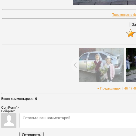
Просмотреть ф
« Предыдущая
|
46
47
4
Всего комментариев
:
0
ComForm">
Войдите:
Отправить