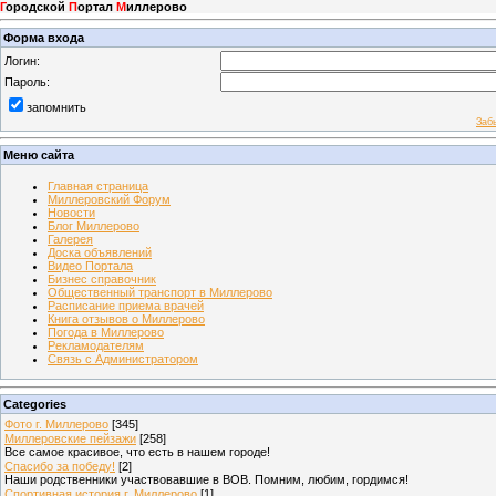
Г
ородской
П
ортал
М
иллерово
Форма входа
Логин:
Пароль:
запомнить
Заб
Меню сайта
Главная страница
Миллеровский Форум
Новости
Блог Миллерово
Галерея
Доска объявлений
Видео Портала
Бизнес справочник
Общественный транспорт в Миллерово
Расписание приема врачей
Книга отзывов о Миллерово
Погода в Миллерово
Рекламодателям
Связь с Администратором
Categories
Фото г. Миллерово
[345]
Миллеровские пейзажи
[258]
Все самое красивое, что есть в нашем городе!
Спасибо за победу!
[2]
Наши родственники участвовавшие в ВОВ. Помним, любим, гордимся!
Спортивная история г. Миллерово
[1]