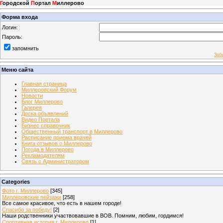
Г
ородской
П
ортал
М
иллерово
Форма входа
Логин:
Пароль:
запомнить
Заб
Меню сайта
Главная страница
Миллеровский Форум
Новости
Блог Миллерово
Галерея
Доска объявлений
Видео Портала
Бизнес справочник
Общественный транспорт в Миллерово
Расписание приема врачей
Книга отзывов о Миллерово
Погода в Миллерово
Рекламодателям
Связь с Администратором
Categories
Фото г. Миллерово
[345]
Миллеровские пейзажи
[258]
Все самое красивое, что есть в нашем городе!
Спасибо за победу!
[2]
Наши родственники участвовавшие в ВОВ. Помним, любим, гордимся!
Спортивная история г. Миллерово
[1]