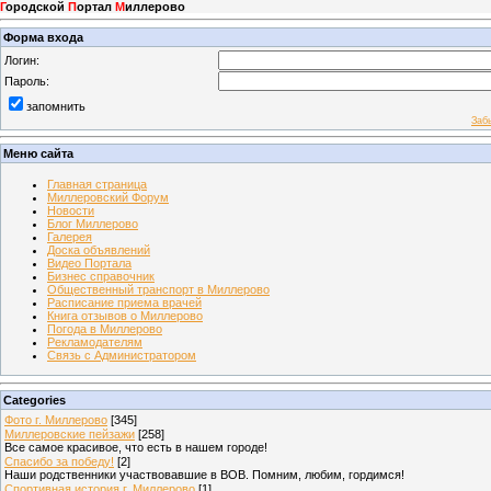
Г
ородской
П
ортал
М
иллерово
Форма входа
Логин:
Пароль:
запомнить
Заб
Меню сайта
Главная страница
Миллеровский Форум
Новости
Блог Миллерово
Галерея
Доска объявлений
Видео Портала
Бизнес справочник
Общественный транспорт в Миллерово
Расписание приема врачей
Книга отзывов о Миллерово
Погода в Миллерово
Рекламодателям
Связь с Администратором
Categories
Фото г. Миллерово
[345]
Миллеровские пейзажи
[258]
Все самое красивое, что есть в нашем городе!
Спасибо за победу!
[2]
Наши родственники участвовавшие в ВОВ. Помним, любим, гордимся!
Спортивная история г. Миллерово
[1]