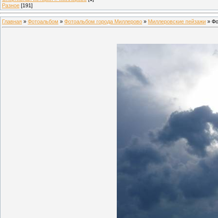
Разное
[191]
Главная
»
Фотоальбом
»
Фотоальбом города Миллерово
»
Миллеровские пейзажи
» Фо