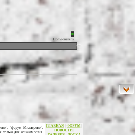
Пользователи
0%
ГЛАВНАЯ
|
ФОРУМ
|
рово", "форум Миллерово",
НОВОСТИ
|
я только для ознакомления.
ГАЛЕРЕЯ
|
ДОСКА