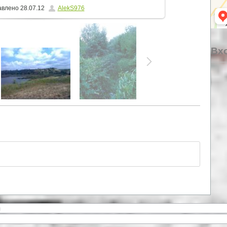
авлено
28.07.12
AlekS976
Вхо