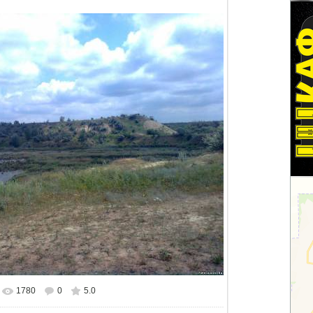
1780
0
5.0
альном размере
1500x1125
/ 178.8Kb