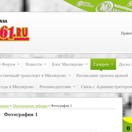
Привет
й Форум
Новости
Блог Миллерово
Галерея
Доска 
ственный транспорт в Миллерово
Расписание приема врачей
года в Миллерово
Рекламодателям
Связь с Администраторо
По
лерово
»
Миллеровские пейзажи
» Фотография 1
Фотография 1