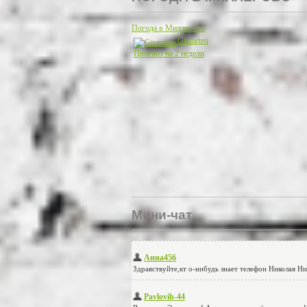
Погода в Миллерово
Gismeteo
Прогноз на 2 недели
Мини-чат