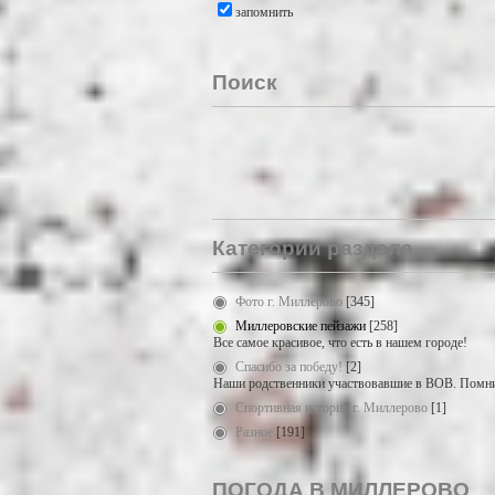
запомнить
Поиск
Категории раздела
Фото г. Миллерово
[345]
Миллеровские пейзажи
[258]
Все самое красивое, что есть в нашем городе!
Спасибо за победу!
[2]
Наши родственники участвовавшие в ВОВ. Помни
Спортивная история г. Миллерово
[1]
Разное
[191]
ПОГОДА В МИЛЛЕРОВО