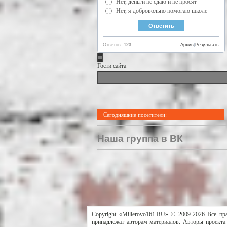
Нет, деньги не сдаю и не просят
Нет, я добровольно помогаю школе
Ответов:
123
Архив
|
Результаты
Гости сайта
Сегодняшние посетители:
Наша группа в ВК
Copyright «Millerovo161.RU» © 2009-2026 Все пр
принадлежат авторам материалов. Авторы проекта 