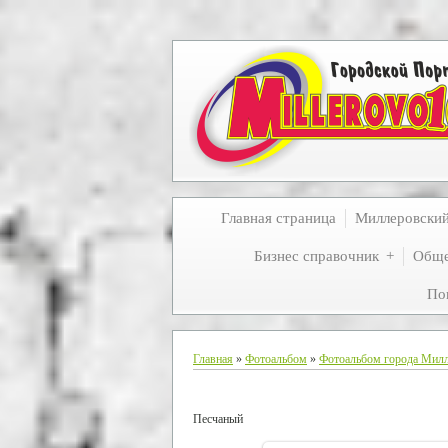
Главная страница
Миллеровски
Бизнес справочник
Обще
По
Главная
»
Фотоальбом
»
Фотоальбом города Мил
Песчаный