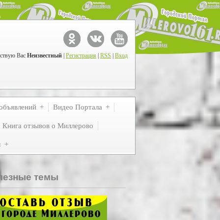
ствую Вас
Неизвестный
|
Регистрация
|
RSS
|
Вход
объявлений
Видео Портала
Книга отзывов о Миллерово
м
лезные темы