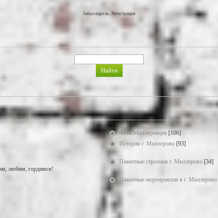
Забыл пароль
|
Регистрация
Фото Миллеровцев
[106]
История г. Миллерово
[93]
Памятные строения г. Миллерово
[34]
м, любим, гордимся!
Памятные мероприятия в г. Миллерово