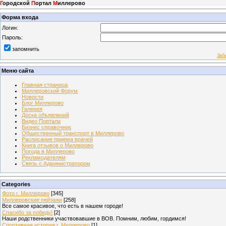
Г
ородской
П
ортал
М
иллерово
Форма входа
Логин:
Пароль:
запомнить
Заб
Меню сайта
Главная страница
Миллеровский Форум
Новости
Блог Миллерово
Галерея
Доска объявлений
Видео Портала
Бизнес справочник
Общественный транспорт в Миллерово
Расписание приема врачей
Книга отзывов о Миллерово
Погода в Миллерово
Рекламодателям
Связь с Администратором
Categories
Фото г. Миллерово
[345]
Миллеровские пейзажи
[258]
Все самое красивое, что есть в нашем городе!
Спасибо за победу!
[2]
Наши родственники участвовавшие в ВОВ. Помним, любим, гордимся!
Спортивная история г. Миллерово
[1]