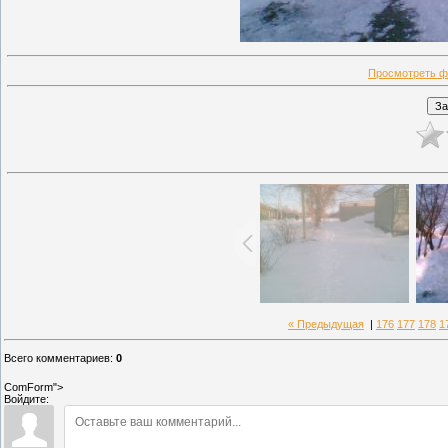
Просмотреть ф
« Предыдущая
|
176
177
178
1
Всего комментариев
:
0
ComForm">
Войдите: