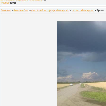
Разное
[191]
Главная
»
Фотоальбом
»
Фотоальбом города Миллерово
»
Фото г. Миллерово
» Гроза