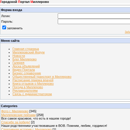
Г
ородской
П
ортал
М
иллерово
Форма входа
Логин:
Пароль:
запомнить
Заб
Меню сайта
Главная страница
Миллеровский Форум
Новости
Блог Миллерово
Галерея
Доска объявлений
Видео Портала
Бизнес справочник
Общественный транспорт в Миллерово
Расписание приема врачей
Книга отзывов о Миллерово
Погода в Миллерово
Рекламодателям
Связь с Администратором
Categories
Фото г. Миллерово
[345]
Миллеровские пейзажи
[258]
Все самое красивое, что есть в нашем городе!
Спасибо за победу!
[2]
Наши родственники участвовавшие в ВОВ. Помним, любим, гордимся!
Спортивная история г. Миллерово
[1]