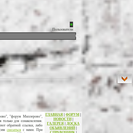
Пользователи
0%
ГЛАВНАЯ
|
ФОРУМ
|
рово", "форум Миллерово",
НОВОСТИ
|
я только для ознакомления.
ГАЛЕРЕЯ
|
ДОСКА
еют обратной ссылки, либо
ОБЪЯВЛЕНИЙ
|
осим
связаться
с нами. При
СПРАВОЧНИК
|