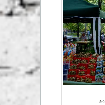
В ре
Доб