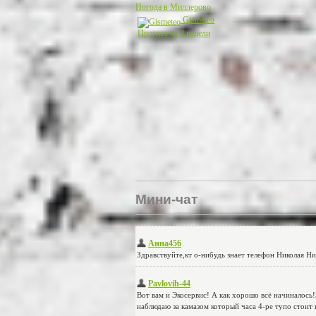
Погода в Миллерово
Gismeteo
Прогноз на 2 недели
Мини-чат