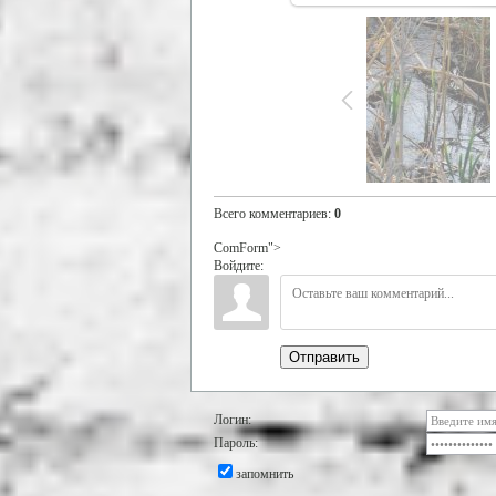
Всего комментариев
:
0
ComForm">
Войдите:
Отправить
Логин:
Пароль:
запомнить