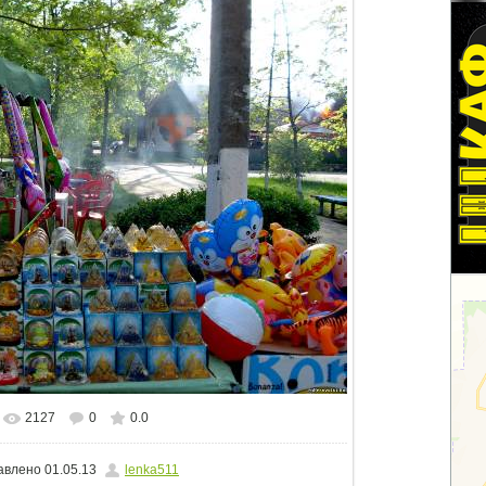
2127
0
0.0
альном размере
1500x1125
/ 854.5Kb
авлено
01.05.13
lenka511