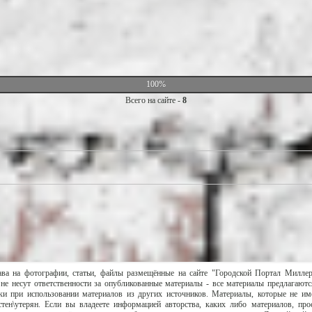
100%
Всего на сайте -
8
ава на фотографии, статьи, файлы размещённые на сайте "Городской Портал Милле
не несут ответственности за опубликованные материалы - все материалы предлагаютс
и при использовании материалов из других источников. Материалы, которые не им
тен\утерян. Если вы владеете информацией авторства, каких либо материалов, пр