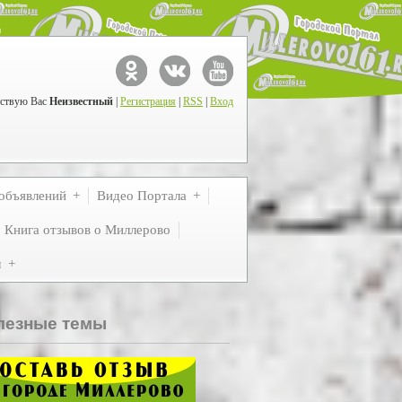
ствую Вас
Неизвестный
|
Регистрация
|
RSS
|
Вход
объявлений
Видео Портала
Книга отзывов о Миллерово
м
лезные темы