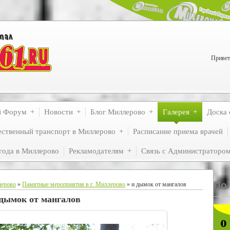
Привет
й Форум
Новости
Блог Миллерово
Галерея
Доска 
ственный транспорт в Миллерово
Расписание приема врачей
года в Миллерово
Рекламодателям
Связь с Администраторо
По
лерово
»
Памятные мероприятия в г. Миллерово
» и дымок от мангалов
 дымок от мангалов