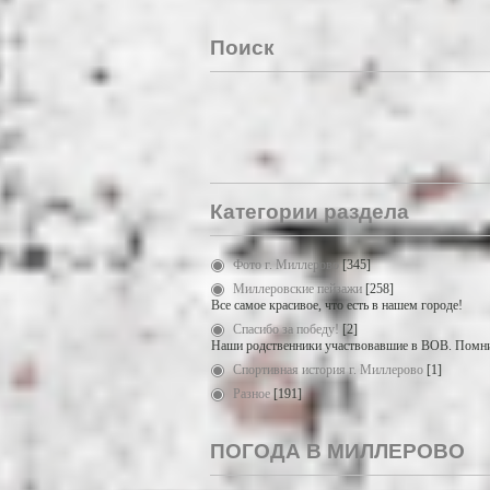
Поиск
Категории раздела
Фото г. Миллерово
[345]
Миллеровские пейзажи
[258]
Все самое красивое, что есть в нашем городе!
Спасибо за победу!
[2]
Наши родственники участвовавшие в ВОВ. Помни
Спортивная история г. Миллерово
[1]
Разное
[191]
ПОГОДА В МИЛЛЕРОВО