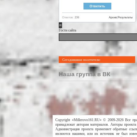
Ответов:
236
Архив
|
Результаты
Гости сайта
Сегодняшние посетители:
Наша группа в ВК
Copyright «Millerovo161.RU» © 2009-2026 Все пр
принадлежат авторам материалов. Авторы проекта 
Администрация проекта применяет обратные ссылк
являются нашими, или их источник не был извес