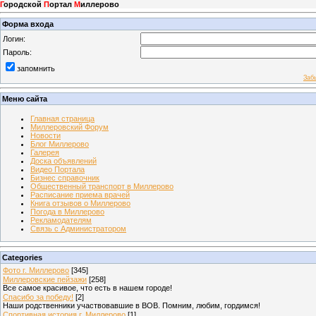
Г
ородской
П
ортал
М
иллерово
Форма входа
Логин:
Пароль:
запомнить
Заб
Меню сайта
Главная страница
Миллеровский Форум
Новости
Блог Миллерово
Галерея
Доска объявлений
Видео Портала
Бизнес справочник
Общественный транспорт в Миллерово
Расписание приема врачей
Книга отзывов о Миллерово
Погода в Миллерово
Рекламодателям
Связь с Администратором
Categories
Фото г. Миллерово
[345]
Миллеровские пейзажи
[258]
Все самое красивое, что есть в нашем городе!
Спасибо за победу!
[2]
Наши родственники участвовавшие в ВОВ. Помним, любим, гордимся!
Спортивная история г. Миллерово
[1]