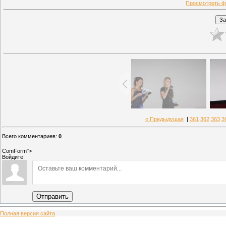
Просмотреть ф
« Предыдущая
|
361
362
363
3
Всего комментариев
:
0
ComForm">
Войдите:
Отправить
Полная версия сайта