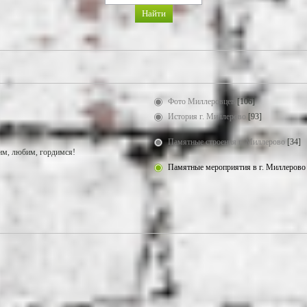
Фото Миллеровцев
[106]
История г. Миллерово
[93]
Памятные строения г. Миллерово
[34]
м, любим, гордимся!
Памятные мероприятия в г. Миллерово