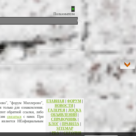
Пользователи
0%
ГЛАВНАЯ
|
ФОРУМ
|
рово", "форум Миллерово",
НОВОСТИ
|
я только для ознакомления.
ГАЛЕРЕЯ
|
ДОСКА
еют обратной ссылки, либо
ОБЪЯВЛЕНИЙ
|
осим
связаться
с нами. При
СПРАВОЧНИК
|
т является НЕофициальным
БЛОГ
|
ПРАВИЛА
|
SITEMAP
|
PDA
|
|
СЕГОДНЯ