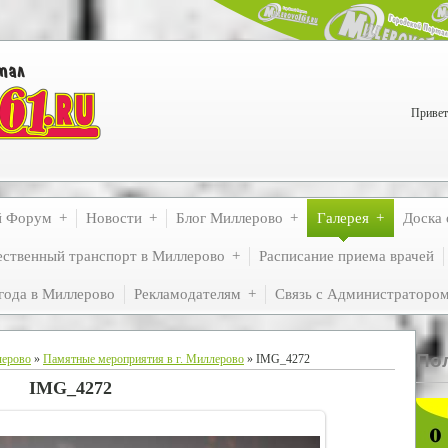
Привет
й Форум
Новости
Блог Миллерово
Галерея
Доска 
ственный транспорт в Миллерово
Расписание приема врачей
года в Миллерово
Рекламодателям
Связь с Администраторо
По
лерово
»
Памятные мероприятия в г. Миллерово
» IMG_4272
IMG_4272