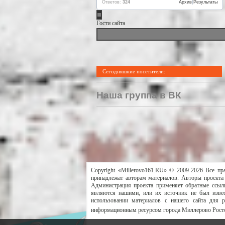
Ответов:
324
Архив
|
Результаты
Гости сайта
Сегодняшние посетители:
Наша группа в ВК
Copyright «Millerovo161.RU» © 2009-2026 Все пр
принадлежат авторам материалов. Авторы проекта 
Администрация проекта применяет обратные ссылк
являются нашими, или их источник не был извес
использовании материалов с нашего сайта для 
информационным ресурсом города Миллерово Росто