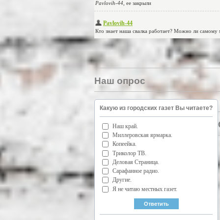
Наш опрос
Какую из городских газет Вы читаете?
Наш край.
Миллеровская ярмарка.
Копеейка.
Триколор ТВ.
Деловая Страница.
Сарафанное радио.
Другие.
Я не читаю местных газет.