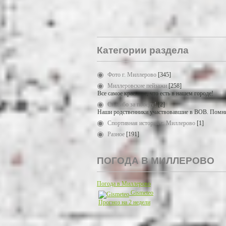
Категории раздела
Фото г. Миллерово
[345]
Миллеровские пейзажи
[258]
Все самое красивое, что есть в нашем городе!
Спасибо за победу!
[2]
Наши родственники участвовавшие в ВОВ. Помни
Спортивная история г. Миллерово
[1]
Разное
[191]
ПОГОДА В МИЛЛЕРОВО
Погода в Миллерово
Gismeteo
Прогноз на 2 недели