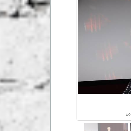
В р
До