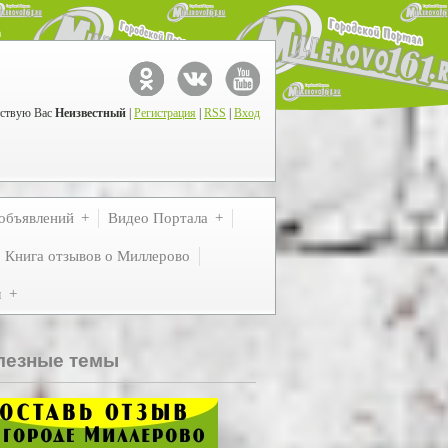
ствую Вас
Неизвестный
|
Регистрация
|
RSS
|
Вход
объявлений
Видео Портала
Книга отзывов о Миллерово
м
лезные темы