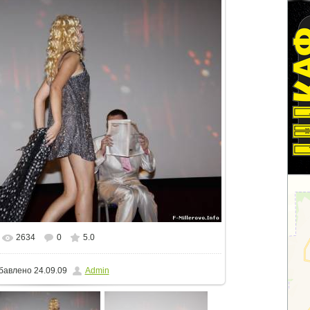
2634
0
5.0
еальном размере
800x533
/ 83.2Kb
бавлено
24.09.09
Admin