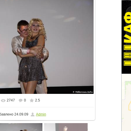
2747
0
2.5
еальном размере
800x533
/ 65.6Kb
бавлено
24.09.09
Admin