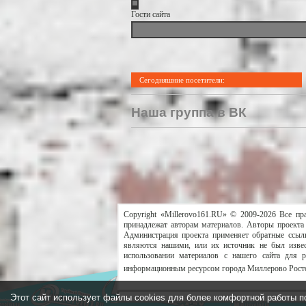
Гости сайта
Сегодняшние посетители:
Наша группа в ВК
Copyright «Millerovo161.RU» © 2009-2026 Все пр
принадлежат авторам материалов. Авторы проекта 
Администрация проекта применяет обратные ссылк
являются нашими, или их источник не был извес
использовании материалов с нашего сайта для 
информационным ресурсом города Миллерово Росто
Этот сайт использует файлы cookies для более комфортной работы п