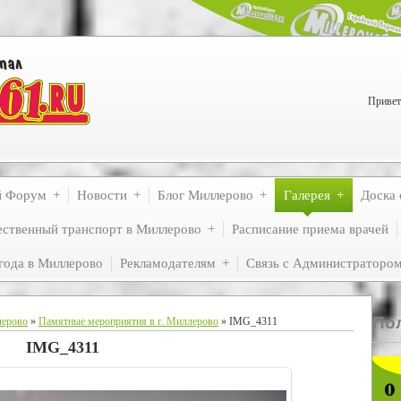
Привет
й Форум
Новости
Блог Миллерово
Галерея
Доска 
ственный транспорт в Миллерово
Расписание приема врачей
года в Миллерово
Рекламодателям
Связь с Администраторо
По
лерово
»
Памятные мероприятия в г. Миллерово
» IMG_4311
IMG_4311