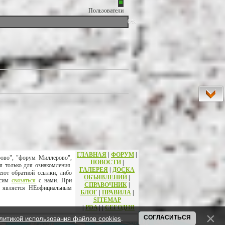
Пользователи
0%
ГЛАВНАЯ
|
ФОРУМ
|
рово", "форум Миллерово",
НОВОСТИ
|
я только для ознакомления.
ГАЛЕРЕЯ
|
ДОСКА
еют обратной ссылки, либо
ОБЪЯВЛЕНИЙ
|
осим
связаться
с нами. При
СПРАВОЧНИК
|
т является НЕофициальным
БЛОГ
|
ПРАВИЛА
|
SITEMAP
|
PDA
|
|
СЕГОДНЯ
СОГЛАСИТЬСЯ
литикой использования файлов cookies
.