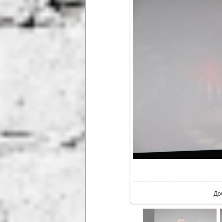
В р
До