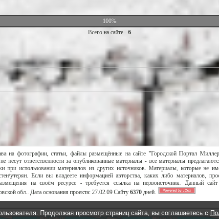
100%
Всего на сайте -
6
ава на фотографии, статьи, файлы размещённые на сайте "Городской Портал Милле
не несут ответственности за опубликованные материалы - все материалы предлагаютс
и при использовании материалов из других источников. Материалы, которые не им
тен\утерян. Если вы владеете информацией авторства, каких либо материалов, пр
размещения на своём ресурсе - требуется ссылка на первоисточник. Данный сай
вской обл..
Дата основания проекта:
27.02.09
Сайту
6370
дней.
ользователя. Продолжая просмотр страниц сайта, вы соглашаетесь с
По