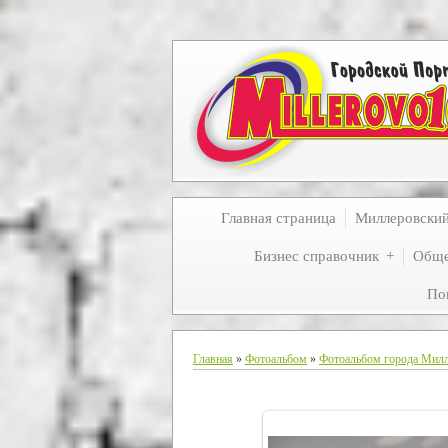
Главная страница
Миллеровски
Бизнес справочник
Обще
По
Главная
»
Фотоальбом
»
Фотоальбом города Мил