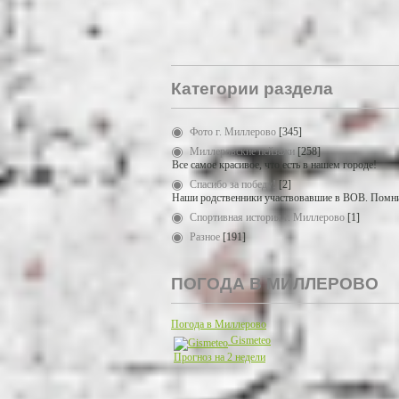
Категории раздела
Фото г. Миллерово
[345]
Миллеровские пейзажи
[258]
Все самое красивое, что есть в нашем городе!
Спасибо за победу!
[2]
Наши родственники участвовавшие в ВОВ. Помни
Спортивная история г. Миллерово
[1]
Разное
[191]
ПОГОДА В МИЛЛЕРОВО
Погода в Миллерово
Gismeteo
Прогноз на 2 недели