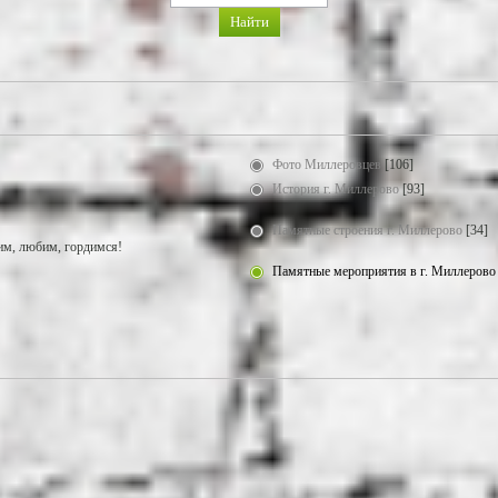
Фото Миллеровцев
[106]
История г. Миллерово
[93]
Памятные строения г. Миллерово
[34]
м, любим, гордимся!
Памятные мероприятия в г. Миллерово