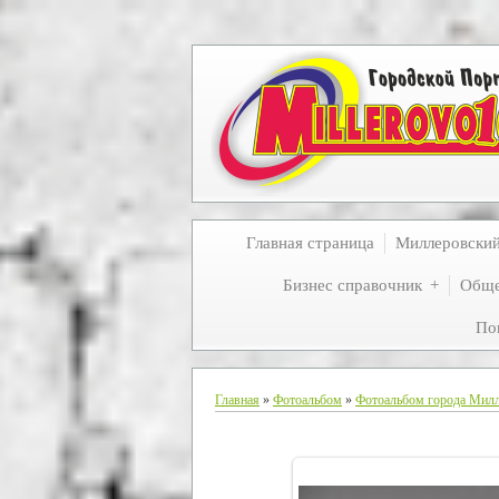
Главная страница
Миллеровски
Бизнес справочник
Обще
По
Главная
»
Фотоальбом
»
Фотоальбом города Мил