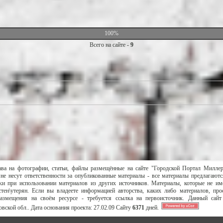
100%
Всего на сайте -
9
ава на фотографии, статьи, файлы размещённые на сайте "Городской Портал Милле
не несут ответственности за опубликованные материалы - все материалы предлагаютс
и при использовании материалов из других источников. Материалы, которые не им
тен\утерян. Если вы владеете информацией авторства, каких либо материалов, пр
размещения на своём ресурсе - требуется ссылка на первоисточник. Данный сай
вской обл..
Дата основания проекта:
27.02.09
Сайту
6371
дней.