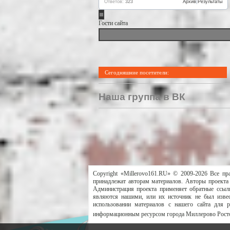
Ответов:
323
Архив
|
Результаты
Гости сайта
Сегодняшние посетители:
Наша группа в ВК
Copyright «Millerovo161.RU» © 2009-2026 Все пр
принадлежат авторам материалов. Авторы проекта 
Администрация проекта применяет обратные ссылк
являются нашими, или их источник не был извес
использовании материалов с нашего сайта для 
информационным ресурсом города Миллерово Росто