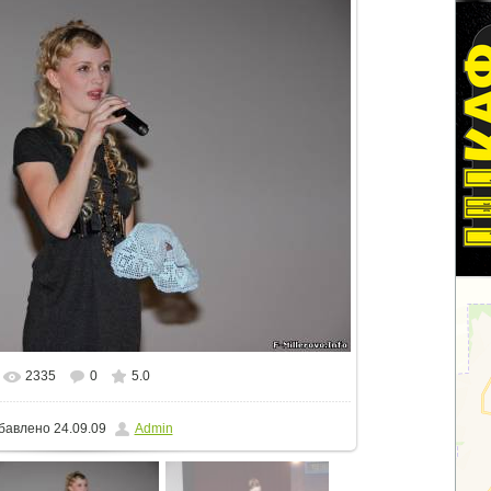
2335
0
5.0
еальном размере
800x533
/ 61.9Kb
бавлено
24.09.09
Admin