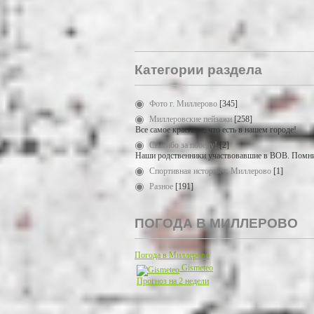
Категории раздела
Фото г. Миллерово
[345]
Миллеровские пейзажи
[258]
Все самое красивое, что есть в нашем городе!
Спасибо за победу!
[2]
Наши родственники участвовавшие в ВОВ. Помни
Спортивная история г. Миллерово
[1]
Разное
[191]
ПОГОДА В МИЛЛЕРОВО
Погода в Миллерово
Gismeteo
Прогноз на 2 недели