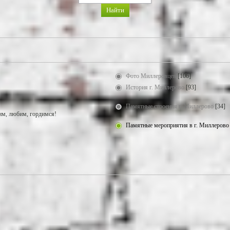
Фото Миллеровцев
[106]
История г. Миллерово
[93]
Памятные строения г. Миллерово
[34]
м, любим, гордимся!
Памятные мероприятия в г. Миллерово