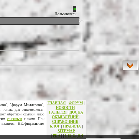
Пользователи
0%
ГЛАВНАЯ
|
ФОРУМ
|
рово", "форум Миллерово",
НОВОСТИ
|
я только для ознакомления.
ГАЛЕРЕЯ
|
ДОСКА
еют обратной ссылки, либо
ОБЪЯВЛЕНИЙ
|
осим
связаться
с нами. При
СПРАВОЧНИК
|
т является НЕофициальным
БЛОГ
|
ПРАВИЛА
|
SITEMAP
|
PDA
|
|
СЕГОДНЯ