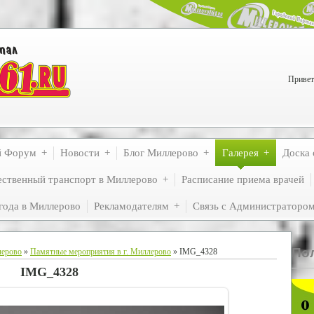
Привет
й Форум
Новости
Блог Миллерово
Галерея
Доска 
ственный транспорт в Миллерово
Расписание приема врачей
года в Миллерово
Рекламодателям
Связь с Администраторо
По
лерово
»
Памятные мероприятия в г. Миллерово
» IMG_4328
IMG_4328