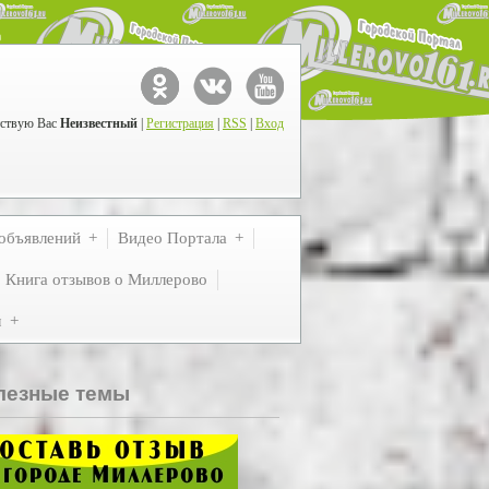
ствую Вас
Неизвестный
|
Регистрация
|
RSS
|
Вход
объявлений
Видео Портала
Книга отзывов о Миллерово
м
лезные темы