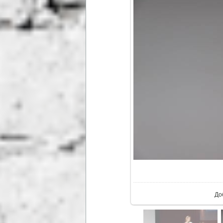
В р
До