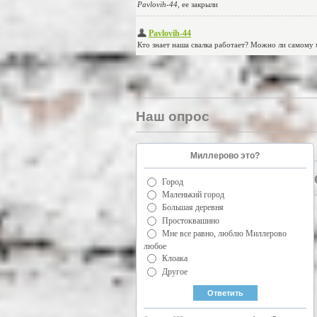
Наш опрос
Миллерово это?
Город
Маленький город
Большая деревня
Простоквашино
Мне все равно, люблю Миллерово
любое
Клоака
Другое