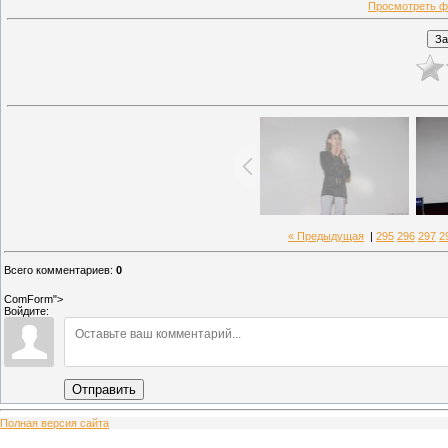
Просмотреть ф
« Предыдущая
|
295
296
297
2
Всего комментариев
:
0
ComForm">
Войдите:
Отправить
Полная версия сайта