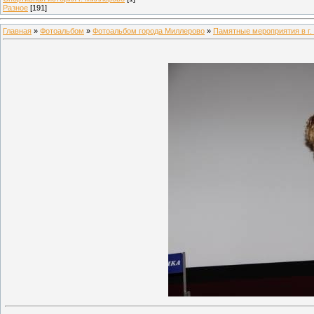
Разное
[191]
Главная
»
Фотоальбом
»
Фотоальбом города Миллерово
»
Памятные мероприятия в г.