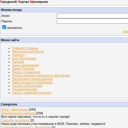
Г
ородской
П
ортал
М
иллерово
Форма входа
Логин:
Пароль:
запомнить
Заб
Меню сайта
Главная страница
Миллеровский Форум
Новости
Блог Миллерово
Галерея
Доска объявлений
Видео Портала
Бизнес справочник
Общественный транспорт в Миллерово
Расписание приема врачей
Книга отзывов о Миллерово
Погода в Миллерово
Рекламодателям
Связь с Администратором
Categories
Фото г. Миллерово
[345]
Миллеровские пейзажи
[258]
Все самое красивое, что есть в нашем городе!
Спасибо за победу!
[2]
Наши родственники участвовавшие в ВОВ. Помним, любим, гордимся!
Спортивная история г. Миллерово
[1]