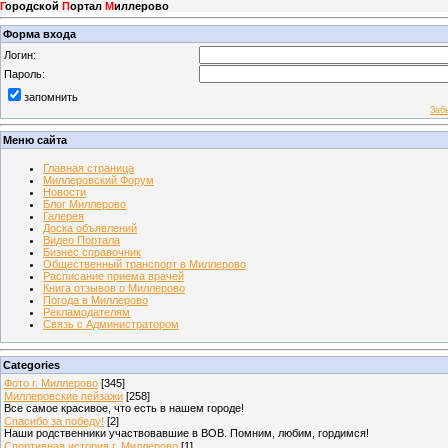
Г
ородской
П
ортал
М
иллерово
Форма входа
Логин:
Пароль:
запомнить
Заб
Меню сайта
Главная страница
Миллеровский Форум
Новости
Блог Миллерово
Галерея
Доска объявлений
Видео Портала
Бизнес справочник
Общественный транспорт в Миллерово
Расписание приема врачей
Книга отзывов о Миллерово
Погода в Миллерово
Рекламодателям
Связь с Администратором
Categories
Фото г. Миллерово
[345]
Миллеровские пейзажи
[258]
Все самое красивое, что есть в нашем городе!
Спасибо за победу!
[2]
Наши родственники участвовавшие в ВОВ. Помним, любим, гордимся!
Спортивная история г. Миллерово
[1]