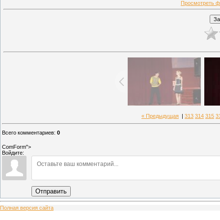
Просмотреть ф
« Предыдущая
|
313
314
315
3
Всего комментариев
:
0
ComForm">
Войдите:
Отправить
Полная версия сайта