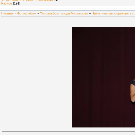
Разное
[191]
Главная
»
Фотоальбом
»
Фотоальбом города Миллерово
»
Памятные мероприятия в г.