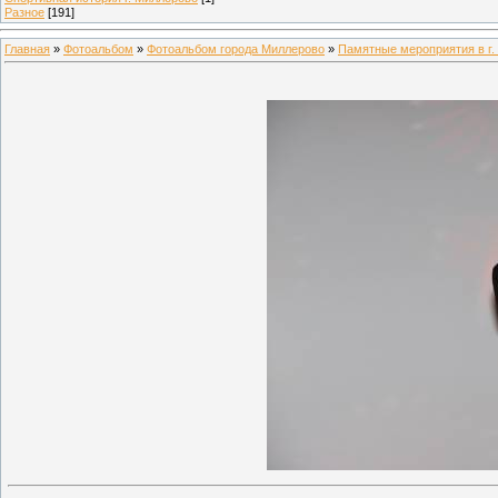
Разное
[191]
Главная
»
Фотоальбом
»
Фотоальбом города Миллерово
»
Памятные мероприятия в г.