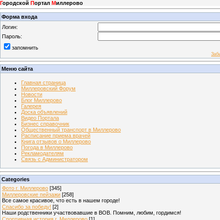
Г
ородской
П
ортал
М
иллерово
Форма входа
Логин:
Пароль:
запомнить
Заб
Меню сайта
Главная страница
Миллеровский Форум
Новости
Блог Миллерово
Галерея
Доска объявлений
Видео Портала
Бизнес справочник
Общественный транспорт в Миллерово
Расписание приема врачей
Книга отзывов о Миллерово
Погода в Миллерово
Рекламодателям
Связь с Администратором
Categories
Фото г. Миллерово
[345]
Миллеровские пейзажи
[258]
Все самое красивое, что есть в нашем городе!
Спасибо за победу!
[2]
Наши родственники участвовавшие в ВОВ. Помним, любим, гордимся!
Спортивная история г. Миллерово
[1]