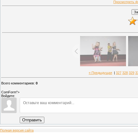
Просмотреть ф
« Предыдущая
|
327
328
329
3
Всего комментариев
:
0
ComForm">
Войдите:
Отправить
Полная версия сайта