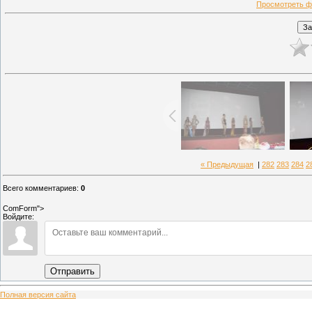
Просмотреть ф
« Предыдущая
|
282
283
284
2
Всего комментариев
:
0
ComForm">
Войдите:
Отправить
Полная версия сайта