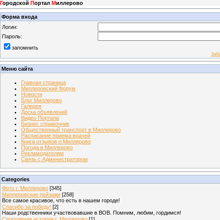
Г
ородской
П
ортал
М
иллерово
Форма входа
Логин:
Пароль:
запомнить
Заб
Меню сайта
Главная страница
Миллеровский Форум
Новости
Блог Миллерово
Галерея
Доска объявлений
Видео Портала
Бизнес справочник
Общественный транспорт в Миллерово
Расписание приема врачей
Книга отзывов о Миллерово
Погода в Миллерово
Рекламодателям
Связь с Администратором
Categories
Фото г. Миллерово
[345]
Миллеровские пейзажи
[258]
Все самое красивое, что есть в нашем городе!
Спасибо за победу!
[2]
Наши родственники участвовавшие в ВОВ. Помним, любим, гордимся!
Спортивная история г. Миллерово
[1]