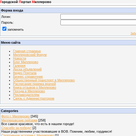
Г
ородской
П
ортал
М
иллерово
Форма входа
Логин:
Пароль:
запомнить
Заб
Меню сайта
Главная страница
Миллеровский Форум
Новости
Блог Миллерово
Галерея
Доска объявлений
Видео Портала
Бизнес справочник
Общественный транспорт в Миллерово
Расписание приема врачей
Книга отзывов о Миллерово
Погода в Миллерово
Рекламодателям
Связь с Администратором
Categories
Фото г. Миллерово
[345]
Миллеровские пейзажи
[258]
Все самое красивое, что есть в нашем городе!
Спасибо за победу!
[2]
Наши родственники участвовавшие в ВОВ. Помним, любим, гордимся!
Спортивная история г. Миллерово
[1]