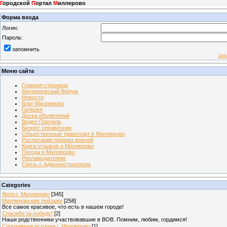
Г
ородской
П
ортал
М
иллерово
Форма входа
Логин:
Пароль:
запомнить
Заб
Меню сайта
Главная страница
Миллеровский Форум
Новости
Блог Миллерово
Галерея
Доска объявлений
Видео Портала
Бизнес справочник
Общественный транспорт в Миллерово
Расписание приема врачей
Книга отзывов о Миллерово
Погода в Миллерово
Рекламодателям
Связь с Администратором
Categories
Фото г. Миллерово
[345]
Миллеровские пейзажи
[258]
Все самое красивое, что есть в нашем городе!
Спасибо за победу!
[2]
Наши родственники участвовавшие в ВОВ. Помним, любим, гордимся!
Спортивная история г. Миллерово
[1]