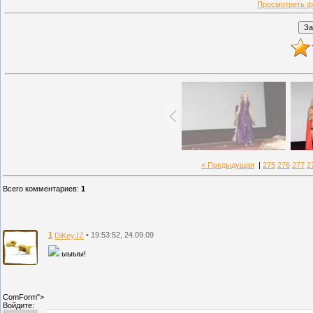
Просмотреть ф
« Предыдущая
|
275
276
277
2
Всего комментариев
:
1
1
• 19:53:52, 24.09.09
DiKeyJZ
ыыыы!
ComForm">
Войдите: