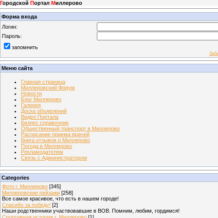
Г
ородской
П
ортал
М
иллерово
Форма входа
Логин:
Пароль:
запомнить
Заб
Меню сайта
Главная страница
Миллеровский Форум
Новости
Блог Миллерово
Галерея
Доска объявлений
Видео Портала
Бизнес справочник
Общественный транспорт в Миллерово
Расписание приема врачей
Книга отзывов о Миллерово
Погода в Миллерово
Рекламодателям
Связь с Администратором
Categories
Фото г. Миллерово
[345]
Миллеровские пейзажи
[258]
Все самое красивое, что есть в нашем городе!
Спасибо за победу!
[2]
Наши родственники участвовавшие в ВОВ. Помним, любим, гордимся!
Спортивная история г. Миллерово
[1]