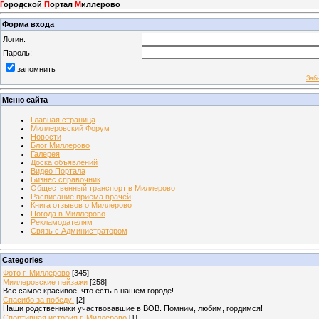
Г
ородской
П
ортал
М
иллерово
Форма входа
Логин:
Пароль:
запомнить
Заб
Меню сайта
Главная страница
Миллеровский Форум
Новости
Блог Миллерово
Галерея
Доска объявлений
Видео Портала
Бизнес справочник
Общественный транспорт в Миллерово
Расписание приема врачей
Книга отзывов о Миллерово
Погода в Миллерово
Рекламодателям
Связь с Администратором
Categories
Фото г. Миллерово
[345]
Миллеровские пейзажи
[258]
Все самое красивое, что есть в нашем городе!
Спасибо за победу!
[2]
Наши родственники участвовавшие в ВОВ. Помним, любим, гордимся!
Спортивная история г. Миллерово
[1]