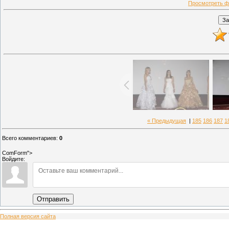
Просмотреть ф
« Предыдущая
|
185
186
187
1
Всего комментариев
:
0
ComForm">
Войдите:
Отправить
Полная версия сайта