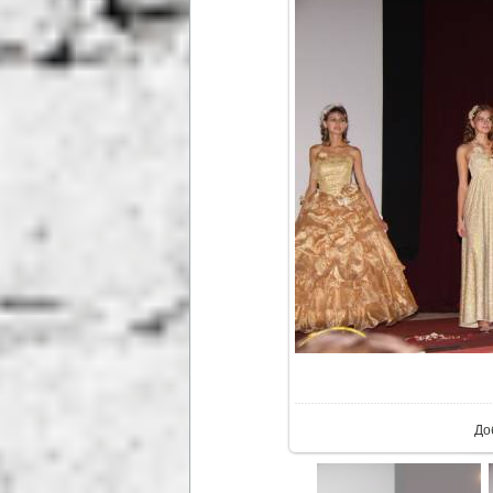
В р
До