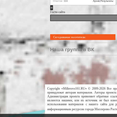
Ответов:
324
Архив
|
Результаты
Гости сайта
Сегодняшние посетители:
Наша группа в ВК
Copyright «Millerovo161.RU» © 2009-2026 Все пр
принадлежат авторам материалов. Авторы проекта 
Администрация проекта применяет обратные ссылк
являются нашими, или их источник не был извес
использовании материалов с нашего сайта для 
информационным ресурсом города Миллерово Росто