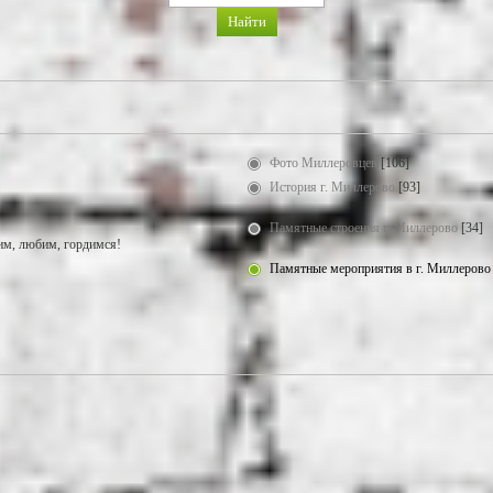
Фото Миллеровцев
[106]
История г. Миллерово
[93]
Памятные строения г. Миллерово
[34]
м, любим, гордимся!
Памятные мероприятия в г. Миллерово