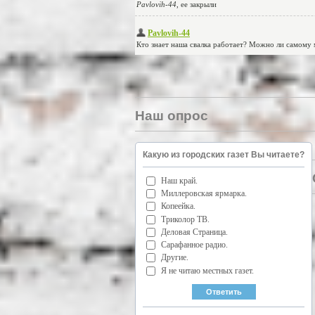
Наш опрос
Какую из городских газет Вы читаете?
Наш край.
Миллеровская ярмарка.
Копеейка.
Триколор ТВ.
Деловая Страница.
Сарафанное радио.
Другие.
Я не читаю местных газет.