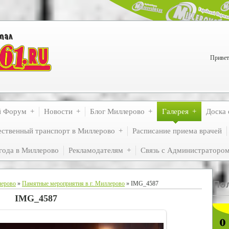
Привет
й Форум
Новости
Блог Миллерово
Галерея
Доска 
ственный транспорт в Миллерово
Расписание приема врачей
года в Миллерово
Рекламодателям
Связь с Администраторо
По
лерово
»
Памятные мероприятия в г. Миллерово
» IMG_4587
IMG_4587