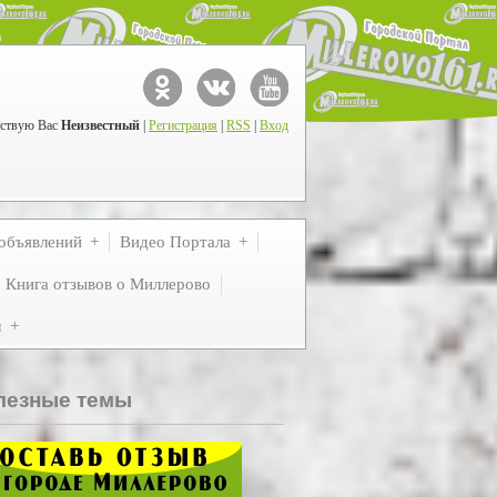
ствую Вас
Неизвестный
|
Регистрация
|
RSS
|
Вход
объявлений
Видео Портала
Книга отзывов о Миллерово
м
лезные темы