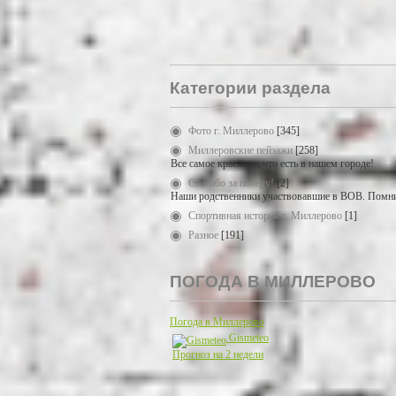
Категории раздела
Фото г. Миллерово
[345]
Миллеровские пейзажи
[258]
Все самое красивое, что есть в нашем городе!
Спасибо за победу!
[2]
Наши родственники участвовавшие в ВОВ. Помни
Спортивная история г. Миллерово
[1]
Разное
[191]
ПОГОДА В МИЛЛЕРОВО
Погода в Миллерово
Gismeteo
Прогноз на 2 недели