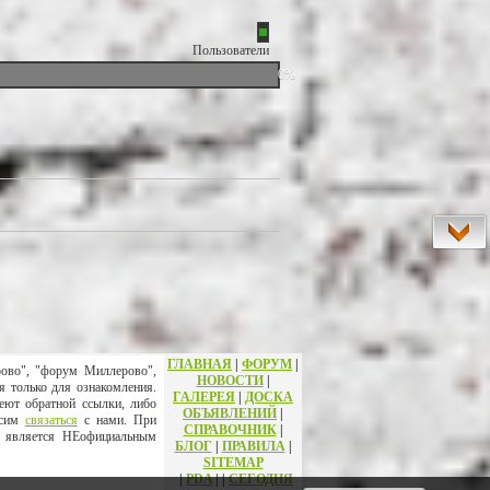
Пользователи
0%
ГЛАВНАЯ
|
ФОРУМ
|
рово", "форум Миллерово",
НОВОСТИ
|
я только для ознакомления.
ГАЛЕРЕЯ
|
ДОСКА
еют обратной ссылки, либо
ОБЪЯВЛЕНИЙ
|
осим
связаться
с нами. При
СПРАВОЧНИК
|
т является НЕофициальным
БЛОГ
|
ПРАВИЛА
|
SITEMAP
|
PDA
|
|
СЕГОДНЯ