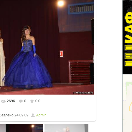
2696
0
0.0
еальном размере
800x533
/ 102.1Kb
бавлено
24.09.09
Admin