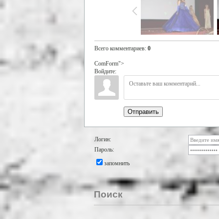
Всего комментариев
:
0
ComForm">
Войдите:
Отправить
Логин:
Пароль:
запомнить
Поиск