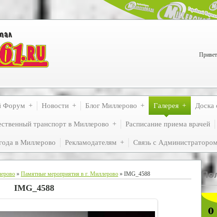
Привет
й Форум
Новости
Блог Миллерово
Галерея
Доска 
ственный транспорт в Миллерово
Расписание приема врачей
года в Миллерово
Рекламодателям
Связь с Администраторо
По
лерово
»
Памятные мероприятия в г. Миллерово
» IMG_4588
IMG_4588