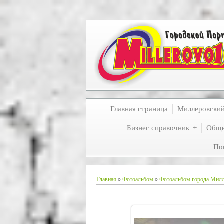
Главная страница
Миллеровски
Бизнес справочник
Обще
По
Главная
»
Фотоальбом
»
Фотоальбом города Мил