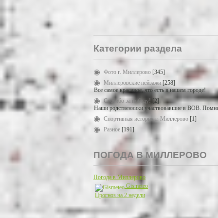
Категории раздела
Фото г. Миллерово
[345]
Миллеровские пейзажи
[258]
Все самое красивое, что есть в нашем городе!
Спасибо за победу!
[2]
Наши родственники участвовавшие в ВОВ. Помни
Спортивная история г. Миллерово
[1]
Разное
[191]
ПОГОДА В МИЛЛЕРОВО
Погода в Миллерово
Gismeteo
Прогноз на 2 недели