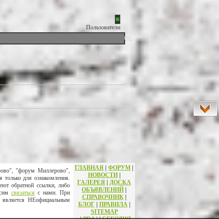
Пользователи
0%
ГЛАВНАЯ
|
ФОРУМ
|
рово", "форум Миллерово",
НОВОСТИ
|
я только для ознакомления.
ГАЛЕРЕЯ
|
ДОСКА
еют обратной ссылки, либо
ОБЪЯВЛЕНИЙ
|
осим
связаться
с нами. При
СПРАВОЧНИК
|
т является НЕофициальным
БЛОГ
|
ПРАВИЛА
|
SITEMAP
|
PDA
|
|
СЕГОДНЯ