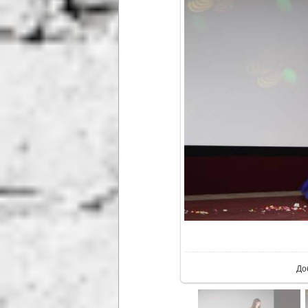
В р
До