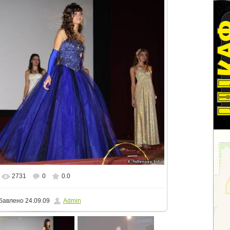
2731
0
0.0
еальном размере
800x533
/ 87.6Kb
бавлено
24.09.09
Admin