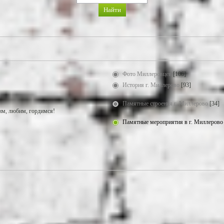
Фото Миллеровцев
[106]
История г. Миллерово
[93]
Памятные строения г. Миллерово
[34]
м, любим, гордимся!
Памятные мероприятия в г. Миллерово