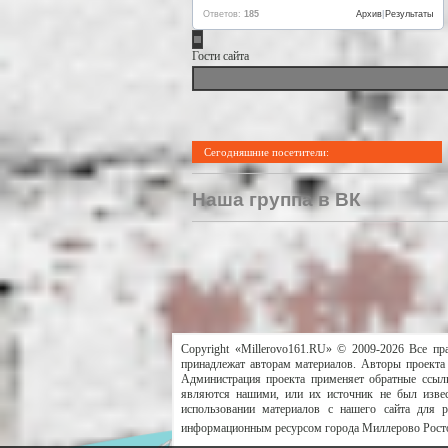
Ответов:
185
Архив
|
Результаты
Гости сайта
Сегодняшние посетители:
Наша группа в ВК
Copyright «Millerovo161.RU» © 2009-2026 Все пр
принадлежат авторам материалов. Авторы проекта 
Администрация проекта применяет обратные ссылк
являются нашими, или их источник не был извес
использовании материалов с нашего сайта для 
информационным ресурсом города Миллерово Росто