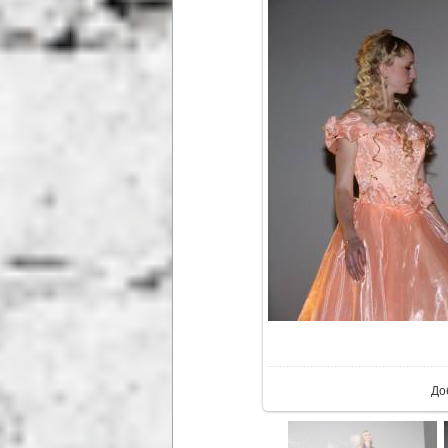
В р
До