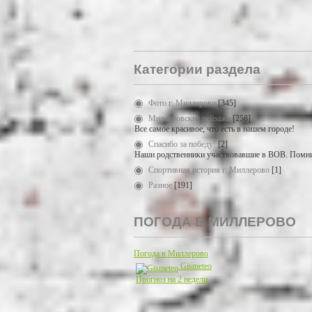
Категории раздела
Фото г. Миллерово
[345]
Миллеровские пейзажи
[258]
Все самое красивое, что есть в нашем городе!
Спасибо за победу!
[2]
Наши родственники участвовавшие в ВОВ. Помни
Спортивная история г. Миллерово
[1]
Разное
[191]
ПОГОДА В МИЛЛЕРОВО
Погода в Миллерово
Gismeteo
Прогноз на 2 недели