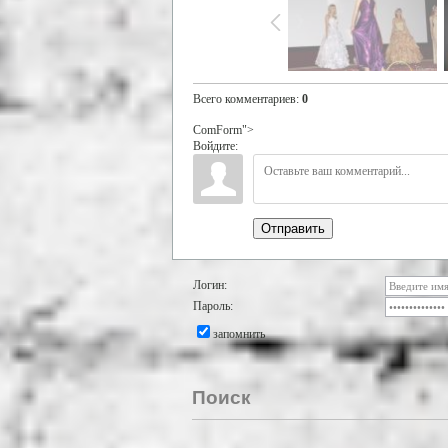
Всего комментариев
:
0
ComForm">
Войдите:
Отправить
Логин:
Пароль:
запомнить
Поиск