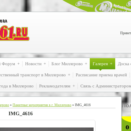
Привет
й Форум
Новости
Блог Миллерово
Галерея
Доска 
ственный транспорт в Миллерово
Расписание приема врачей
года в Миллерово
Рекламодателям
Связь с Администраторо
По
лерово
»
Памятные мероприятия в г. Миллерово
» IMG_4616
IMG_4616