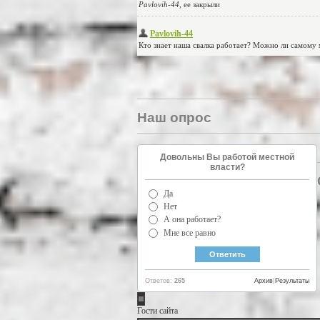
Наш опрос
Довольны Вы работой местной
власти?
Да
Нет
А она работает?
Мне все равно
Ответов:
265
Архив
|
Результаты
Гости сайта