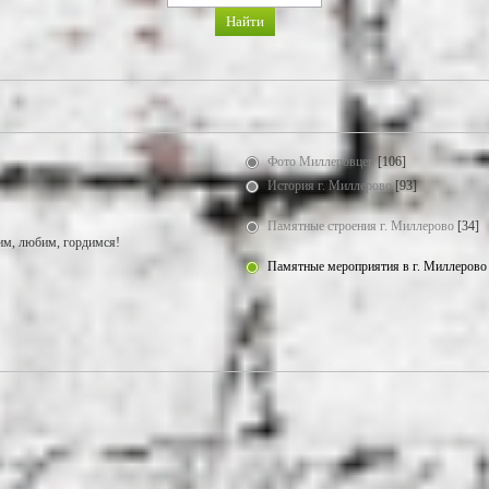
Фото Миллеровцев
[106]
История г. Миллерово
[93]
Памятные строения г. Миллерово
[34]
м, любим, гордимся!
Памятные мероприятия в г. Миллерово