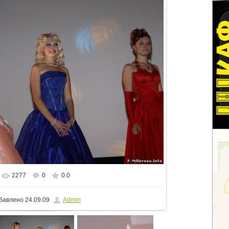
2277
0
0.0
еальном размере
800x533
/ 99.0Kb
бавлено
24.09.09
Admin