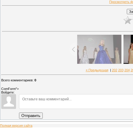
Просмотреть ф
« Предыдущая
|
202
203
204
2
Всего комментариев
:
0
ComForm">
Войдите:
Отправить
Полная версия сайта