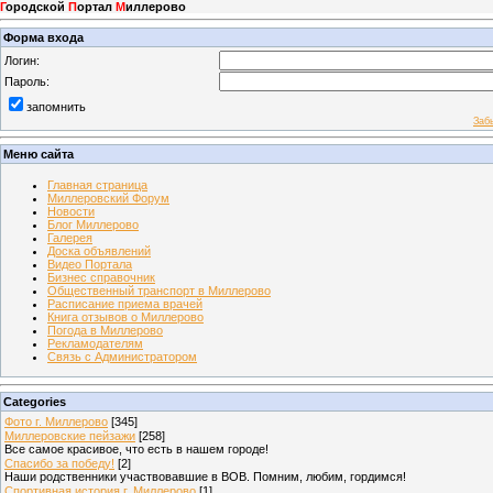
Г
ородской
П
ортал
М
иллерово
Форма входа
Логин:
Пароль:
запомнить
Заб
Меню сайта
Главная страница
Миллеровский Форум
Новости
Блог Миллерово
Галерея
Доска объявлений
Видео Портала
Бизнес справочник
Общественный транспорт в Миллерово
Расписание приема врачей
Книга отзывов о Миллерово
Погода в Миллерово
Рекламодателям
Связь с Администратором
Categories
Фото г. Миллерово
[345]
Миллеровские пейзажи
[258]
Все самое красивое, что есть в нашем городе!
Спасибо за победу!
[2]
Наши родственники участвовавшие в ВОВ. Помним, любим, гордимся!
Спортивная история г. Миллерово
[1]