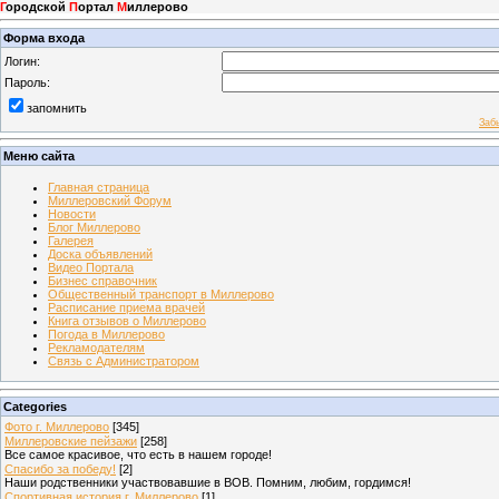
Г
ородской
П
ортал
М
иллерово
Форма входа
Логин:
Пароль:
запомнить
Заб
Меню сайта
Главная страница
Миллеровский Форум
Новости
Блог Миллерово
Галерея
Доска объявлений
Видео Портала
Бизнес справочник
Общественный транспорт в Миллерово
Расписание приема врачей
Книга отзывов о Миллерово
Погода в Миллерово
Рекламодателям
Связь с Администратором
Categories
Фото г. Миллерово
[345]
Миллеровские пейзажи
[258]
Все самое красивое, что есть в нашем городе!
Спасибо за победу!
[2]
Наши родственники участвовавшие в ВОВ. Помним, любим, гордимся!
Спортивная история г. Миллерово
[1]