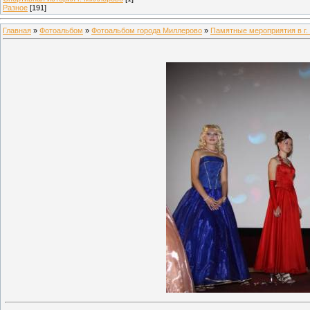
Разное
[191]
Главная
»
Фотоальбом
»
Фотоальбом города Миллерово
»
Памятные мероприятия в г.