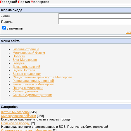
Г
ородской
П
ортал
М
иллерово
Форма входа
Логин:
Пароль:
запомнить
Заб
Меню сайта
Главная страница
Миллеровский Форум
Новости
Блог Миллерово
Галерея
Доска объявлений
Видео Портала
Бизнес справочник
Общественный транспорт в Миллерово
Расписание приема врачей
Книга отзывов о Миллерово
Погода в Миллерово
Рекламодателям
Связь с Администратором
Categories
Фото г. Миллерово
[345]
Миллеровские пейзажи
[258]
Все самое красивое, что есть в нашем городе!
Спасибо за победу!
[2]
Наши родственники участвовавшие в ВОВ. Помним, любим, гордимся!
Спортивная история г. Миллерово
[1]