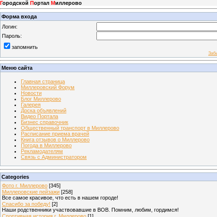
Г
ородской
П
ортал
М
иллерово
Форма входа
Логин:
Пароль:
запомнить
Заб
Меню сайта
Главная страница
Миллеровский Форум
Новости
Блог Миллерово
Галерея
Доска объявлений
Видео Портала
Бизнес справочник
Общественный транспорт в Миллерово
Расписание приема врачей
Книга отзывов о Миллерово
Погода в Миллерово
Рекламодателям
Связь с Администратором
Categories
Фото г. Миллерово
[345]
Миллеровские пейзажи
[258]
Все самое красивое, что есть в нашем городе!
Спасибо за победу!
[2]
Наши родственники участвовавшие в ВОВ. Помним, любим, гордимся!
Спортивная история г. Миллерово
[1]