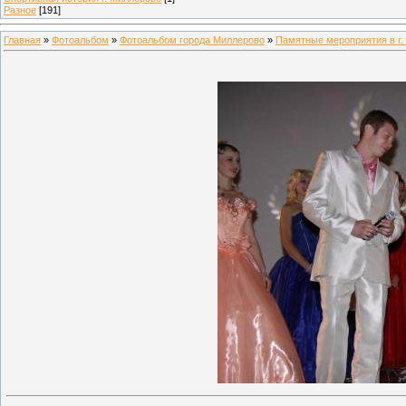
Разное
[191]
Главная
»
Фотоальбом
»
Фотоальбом города Миллерово
»
Памятные мероприятия в г.