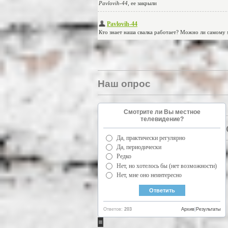
Наш опрос
Смотрите ли Вы местное
телевидение?
Да, практически регулярно
Да, периодически
Редко
Нет, но хотелось бы (нет возможности)
Нет, мне оно неинтересно
Ответов:
203
Архив
|
Результаты