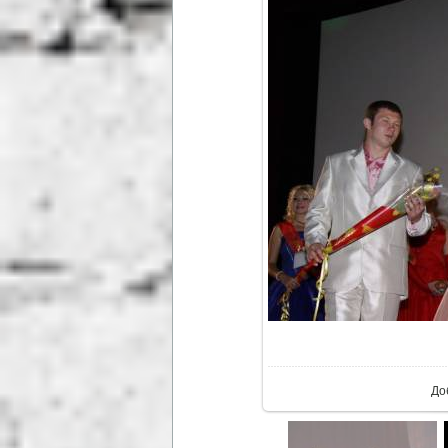
В р
До