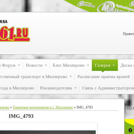
Привет
й Форум
Новости
Блог Миллерово
Галерея
Доска 
ственный транспорт в Миллерово
Расписание приема врачей
года в Миллерово
Рекламодателям
Связь с Администраторо
По
лерово
»
Памятные мероприятия в г. Миллерово
» IMG_4793
IMG_4793