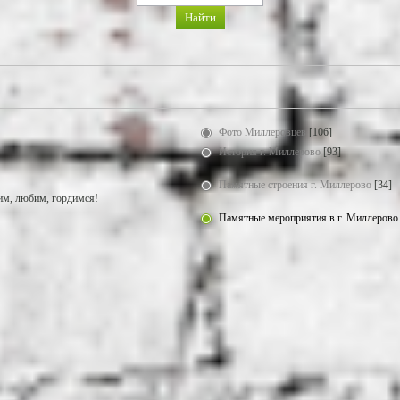
Фото Миллеровцев
[106]
История г. Миллерово
[93]
Памятные строения г. Миллерово
[34]
м, любим, гордимся!
Памятные мероприятия в г. Миллерово