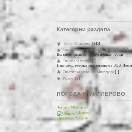
Категории раздела
Фото г. Миллерово
[345]
Миллеровские пейзажи
[258]
Все самое красивое, что есть в нашем городе!
Спасибо за победу!
[2]
Наши родственники участвовавшие в ВОВ. Помни
Спортивная история г. Миллерово
[1]
Разное
[191]
ПОГОДА В МИЛЛЕРОВО
Погода в Миллерово
Gismeteo
Прогноз на 2 недели