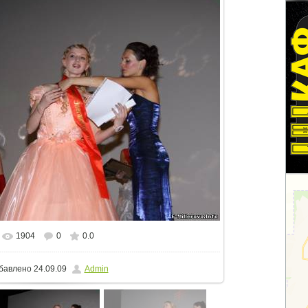
1904
0
0.0
еальном размере
800x533
/ 103.7Kb
бавлено
24.09.09
Admin