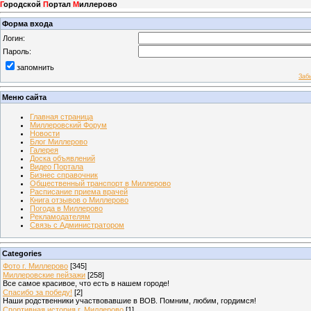
Г
ородской
П
ортал
М
иллерово
Форма входа
Логин:
Пароль:
запомнить
Заб
Меню сайта
Главная страница
Миллеровский Форум
Новости
Блог Миллерово
Галерея
Доска объявлений
Видео Портала
Бизнес справочник
Общественный транспорт в Миллерово
Расписание приема врачей
Книга отзывов о Миллерово
Погода в Миллерово
Рекламодателям
Связь с Администратором
Categories
Фото г. Миллерово
[345]
Миллеровские пейзажи
[258]
Все самое красивое, что есть в нашем городе!
Спасибо за победу!
[2]
Наши родственники участвовавшие в ВОВ. Помним, любим, гордимся!
Спортивная история г. Миллерово
[1]