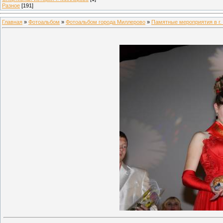
Разное
[191]
Главная
»
Фотоальбом
»
Фотоальбом города Миллерово
»
Памятные мероприятия в г.